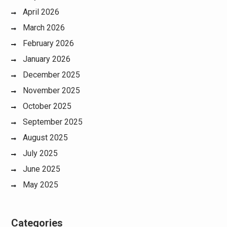
April 2026
March 2026
February 2026
January 2026
December 2025
November 2025
October 2025
September 2025
August 2025
July 2025
June 2025
May 2025
Categories