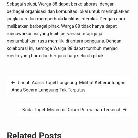
Sebagai solusi, Warga 88 dapat berkolaborasi dengan
berbagai organisasi dan komunitas lokal untuk meningkatkan
jangkauan dan memperbaiki kualitas interaksi. Dengan cara
melibatkan berbagai pihak, Warga 88 tidak hanya dapat
menawarkan isi yang lebih bervariasi tetapi juga
menumbuhkan rasa memiliki di antara pengguna. Dengan
kolaborasi ini, semoga Warga 88 dapat tumbuh menjadi
media yang baru dan berguna bagi seluruh pihak.
Post
Unduh Acara Togel Langsung: Melihat Keberuntungan
navigation
Anda Secara Langsung Tak Terputus
Kuda Togel: Misteri di Dalam Permainan Terkenal
Related Posts