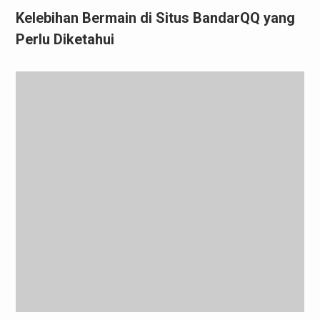
Kelebihan Bermain di Situs BandarQQ yang
Perlu Diketahui