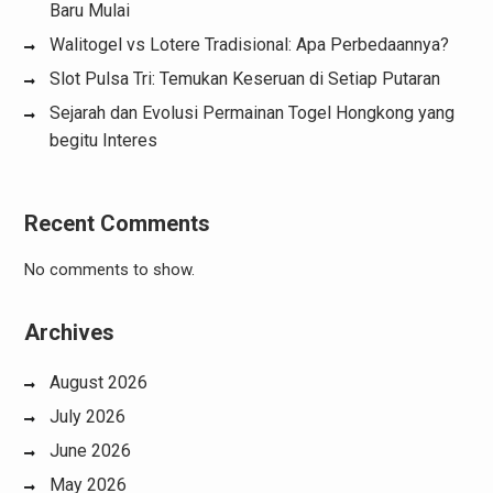
Baru Mulai
Walitogel vs Lotere Tradisional: Apa Perbedaannya?
Slot Pulsa Tri: Temukan Keseruan di Setiap Putaran
Sejarah dan Evolusi Permainan Togel Hongkong yang
begitu Interes
Recent Comments
No comments to show.
Archives
August 2026
July 2026
June 2026
May 2026