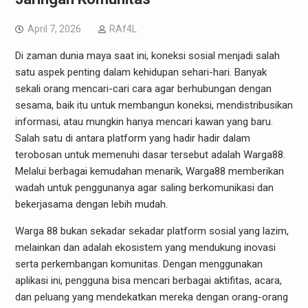
April 7, 2026
RAf4L
Di zaman dunia maya saat ini, koneksi sosial menjadi salah
satu aspek penting dalam kehidupan sehari-hari. Banyak
sekali orang mencari-cari cara agar berhubungan dengan
sesama, baik itu untuk membangun koneksi, mendistribusikan
informasi, atau mungkin hanya mencari kawan yang baru.
Salah satu di antara platform yang hadir hadir dalam
terobosan untuk memenuhi dasar tersebut adalah Warga88.
Melalui berbagai kemudahan menarik, Warga88 memberikan
wadah untuk penggunanya agar saling berkomunikasi dan
bekerjasama dengan lebih mudah.
Warga 88 bukan sekadar sekadar platform sosial yang lazim,
melainkan dan adalah ekosistem yang mendukung inovasi
serta perkembangan komunitas. Dengan menggunakan
aplikasi ini, pengguna bisa mencari berbagai aktifitas, acara,
dan peluang yang mendekatkan mereka dengan orang-orang