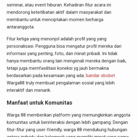
seminar, atau event hiburan. Kehadiran fitur acara ini
mendorong keterlibatan aktif dalam masyarakat dan
membantu untuk menciptakan momen berharga
antaranggota.
Fitur ketiga yang menonjol adalah profil yang yang
personalisasi. Pengguna bisa mengatur profil mereka dari
informasi yang penting, foto, dan minat pribadi. Ini tidak
hanya membantu orang lain mengenali mereka dengan baik,
tetapi juga memfasilitasi koneksi yg jauh bermakna
berdasarkan pada kesamaan yang ada.
bandar sbobet
Warga88 truly membuat pengalaman sosial yang lebih
interaktif dan menarik.
Manfaat untuk Komunitas
Warga 88 memberikan platform yang memungkinkan anggota
komunitas untuk berinteraksi dengan lebih gampang. Dengan
fitur-fitur yang user-friendly, warga 88 mendukung hubungan