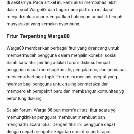
di sekitarnya. Pada artikel ini, kami akan membahas lebih
dalam soal Warga88 dan bagaimana platform ini dapat
menjadi solusi agar menguatkan hubungan sosial di tengah
masyarakat yang semakin nyambung.
Fitur Terpenting Warga88
Warga88 memberikan berbagai fitur yang dirancang untuk
mempermudah pengguna dalam menjalin koneksi sosial.
Salah satu fitur penting adalah forum diskusi, tempat
pengguna dapat membagikan ide, pengalaman, dan pendapat
mengenai berbagai topik. Forum ini menjadi tempat yang
nyaman bagi pengguna untuk saling berinteraksi dan
memperoleh perspektif baru dan membangun komunitas yg
beruntung dukung.
Selain forum, Warga 88 pun memfasilitasi fitur acara yg
memungkinkan pengguna membuat membuat dan
menghadiri acara lokal. Dengan fitur ini, pengguna dapat
dengan cepat mengatur kegiatan sosial, seperti rapat,