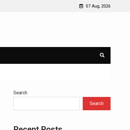
ran
Kelebihan Bermain di Situs BandarQQ yang Perlu
07 Aug, 2026
Diketahui
Search
Search
Recent Posts