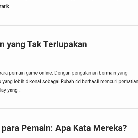
tarik…
 yang Tak Terlupakan
 para pemain game online. Dengan pengalaman bermain yang
 yang lebih dikenal sebagai Rubah 4d berhasil mencuri perhatia
lay yang…
 para Pemain: Apa Kata Mereka?