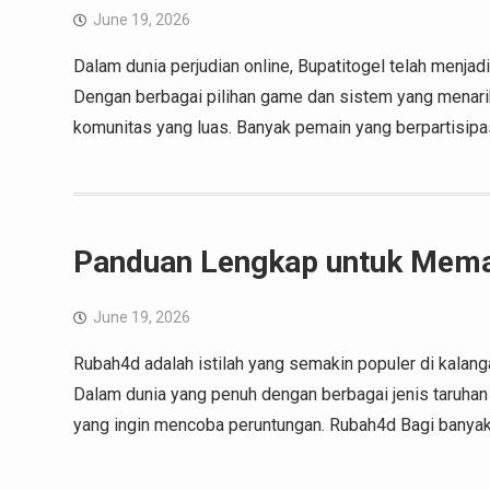
June 19, 2026
Dalam dunia perjudian online, Bupatitogel telah menjad
Dengan berbagai pilihan game dan sistem yang menarik
komunitas yang luas. Banyak pemain yang berpartisipa
Panduan Lengkap untuk Mem
June 19, 2026
Rubah4d adalah istilah yang semakin populer di kalan
Dalam dunia yang penuh dengan berbagai jenis taruhan 
yang ingin mencoba peruntungan. Rubah4d Bagi banya