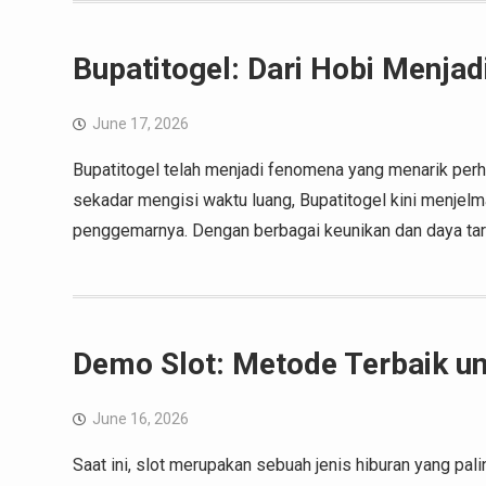
Bupatitogel: Dari Hobi Menja
June 17, 2026
Bupatitogel telah menjadi fenomena yang menarik perha
sekadar mengisi waktu luang, Bupatitogel kini menjel
penggemarnya. Dengan berbagai keunikan dan daya tarik
Demo Slot: Metode Terbaik un
June 16, 2026
Saat ini, slot merupakan sebuah jenis hiburan yang pali