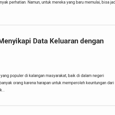
anyak perhatian. Namun, untuk mereka yang baru memulai, bisa jad
 Menyikapi Data Keluaran dengan
 yang populer di kalangan masyarakat, baik di dalam negeri
n banyak orang karena harapan untuk memperoleh keuntungan dari
ik…