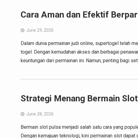
Cara Aman dan Efektif Berpar
June 29, 2026
Dalam dunia permainan judi online, supertogel telah me
togel. Dengan kemudahan akses dan berbagai penawar
keuntungan dari permainan ini. Namun, penting bagi se
Strategi Menang Bermain Slot 
June 28, 2026
Bermain slot pulsa menjadi salah satu cara yang popu
Dengan kemajuan teknologi, kini permainan slot dapat