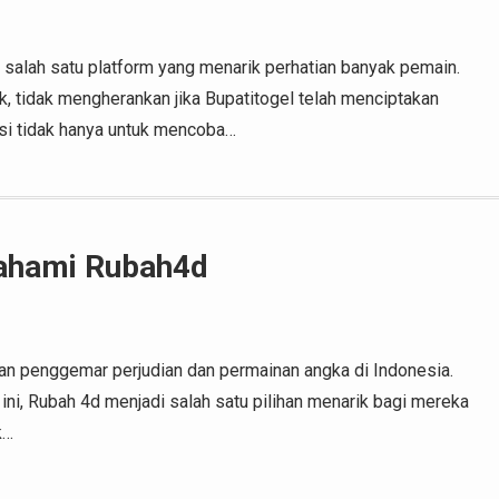
i salah satu platform yang menarik perhatian banyak pemain.
, tidak mengherankan jika Bupatitogel telah menciptakan
si tidak hanya untuk mencoba…
ahami Rubah4d
gan penggemar perjudian dan permainan angka di Indonesia.
ini, Rubah 4d menjadi salah satu pilihan menarik bagi mereka
k…