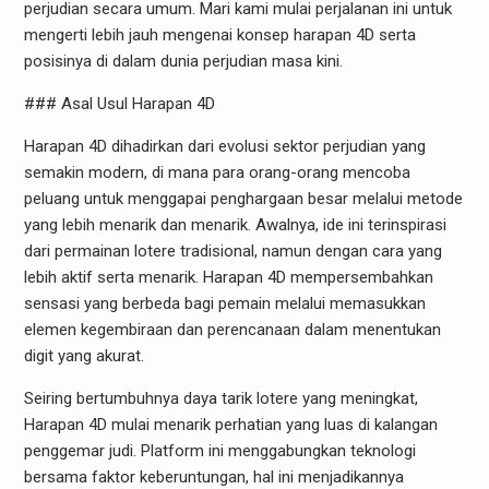
perjudian secara umum. Mari kami mulai perjalanan ini untuk
mengerti lebih jauh mengenai konsep harapan 4D serta
posisinya di dalam dunia perjudian masa kini.
### Asal Usul Harapan 4D
Harapan 4D dihadirkan dari evolusi sektor perjudian yang
semakin modern, di mana para orang-orang mencoba
peluang untuk menggapai penghargaan besar melalui metode
yang lebih menarik dan menarik. Awalnya, ide ini terinspirasi
dari permainan lotere tradisional, namun dengan cara yang
lebih aktif serta menarik. Harapan 4D mempersembahkan
sensasi yang berbeda bagi pemain melalui memasukkan
elemen kegembiraan dan perencanaan dalam menentukan
digit yang akurat.
Seiring bertumbuhnya daya tarik lotere yang meningkat,
Harapan 4D mulai menarik perhatian yang luas di kalangan
penggemar judi. Platform ini menggabungkan teknologi
bersama faktor keberuntungan, hal ini menjadikannya