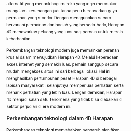
alternatif yang menarik bagi mereka yang ingin merasakan
mengalami kesenangan judi tanpa perlu berdasarkan gaya
permainan yang standar. Dengan menggunakan secara
bervariasi permainan dan hadiah yang berbeda-beda, Harapan
4D menawarkan peluang yang luas bagi pemain untuk meraih
keberhasilan.
Perkembangan teknologi modern juga memainkan peranan
krusial dalam mewujudkan Harapan 4D. Melalui keberadaan
akses internet yang semakin luas, pemain sanggup secara
mudah mengakses situs ini dari berbagai lokasi. Hal ini
menghasilkan pertumbuhan pesat Harapan 4D di berbagai
lapisan masyarakat , selanjutnya memperluas perhatian serta
menarik perhatian yang lebih luas. Dengan demikian, Harapan
4D menjadi salah satu fenomena yang tidak bisa diabaikan di
sektor perjudian di era modern ini.
Perkembangan teknologi dalam 4D Harapan
Perkembangan teknologi menyebabkan pengaruh signifikan