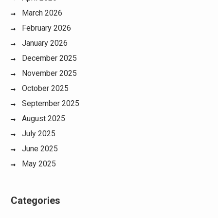
March 2026
February 2026
January 2026
December 2025
November 2025
October 2025
September 2025
August 2025
July 2025
June 2025
May 2025
Categories