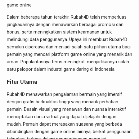
game online.
Dalam beberapa tahun terakhir, Rubah4D telah memperluas
jangkauannya dengan menawarkan berbagai promosi dan
bonus, serta meningkatkan sistem keamanan untuk
melindungi data penggunanya. Upaya ini membuat Rubah4D
semakin dipercaya dan menjadi salah satu pilihan utama bagi
pemain yang mencari platform game online yang menarik dan
aman. Popularitasnya terus meningkat, menjadikannya salah
satu pelopor dalam industri game daring di Indonesia.
Fitur Utama
Rubah4D menawarkan pengalaman bermain yang imersif
dengan grafis berkualitas tinggi yang menarik perhatian
pemain. Desain visual yang menawan dan nuansa interaktif
menciptakan dunia virtual yang dapat dijelajahi dengan
mudah. Pemain dapat merasakan suasana yang berbeda
dibandingkan dengan game online lainnya, berkat penggunaan