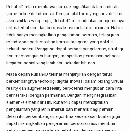
Rubah4D telah membawa dampak signifikan dalam industri
game online di Indonesia. Dengan platform yang inovatif dan
aksesibilitas yang tinggi, Rubah4D memudahkan penggunanya
untuk terhubung dan bersosialisasi melalui permainan. Hal ini
tidak hanya meningkatkan pengalaman bermain, tetapi juga
mendorong pertumbuhan komunitas game yang solid di
seluruh negeri. Pengguna dapat berbagi pengalaman, strategi,
dan membangun hubungan, menjadikan permainan sebagai
kegiatan sosial yang lebih dari sekadar hiburan.
Masa depan Rubah4D terlihat menjanjikan dengan terus
berkembangnya teknologi digital. Inovasi dalam bidang virtual
reality dan augmented reality berpotensi mengubah cara kita
berinteraksi dengan permainan. Dengan mengintegrasikan
elemen-elemen baru ini, Rubah4D dapat menciptakan
pengalaman yang lebih imersif dan menarik bagi pemain.
Selain itu, perkembangan algoritma kecerdasan buatan juga
dapat meningkatkan pengalaman personalisasi, membuat
setiap pemain merasa lebih terhubung dengan permainan.