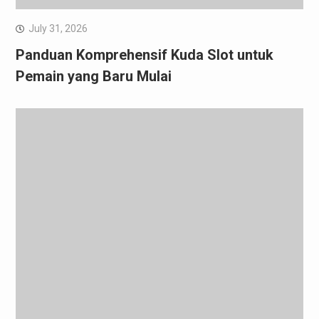
July 31, 2026
Panduan Komprehensif Kuda Slot untuk
Pemain yang Baru Mulai