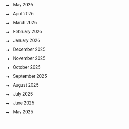
May 2026
April 2026
March 2026
February 2026
January 2026
December 2025
November 2025
October 2025
September 2025
August 2025
July 2025
June 2025
May 2025