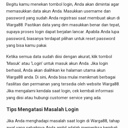
Begitu kamu menekan tombol login, Anda akan dimintai agar
memasukkan data akun Anda. Masukkan username dan
password yang sudah Anda registrasi saat membuat akun di
Warga88. Pastikan data yang dim masukkan benar dan tepat,
supaya proses login dapat berjalan lancar. Apabila Anda lupa
password, biasanya terdapat pilihan untuk reset password
yang bisa kamu pakai.
Ketika semua data sudah diisi dengan akurat, klik tombol
‘Masuk’ atau ‘Login’ untuk masuk akun Anda. Jika login
berhasil, Anda akan dialihkan ke halaman utama akun
Warga88 anda. Di sini, Anda bisa mulai menikmati berbagai
fasilitas dan permainan yang tersedia oleh website Warga88.
Jika mengalami kendala saat login, cek kembali informasi
yang diisi atau hubungi customer service yang ada.
Tips Mengatasi Masalah Login
Jika Anda menghadapi masalah saat login di Warga88, tahap
awal yang sebaiknya Anda ambil adalah memeriksa kembali