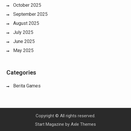
October 2025
September 2025
August 2025
July 2025
June 2025
May 2025
Categories
Berita Games
Copyright © All rights reserved.
Start Magazine by
Axle Themes