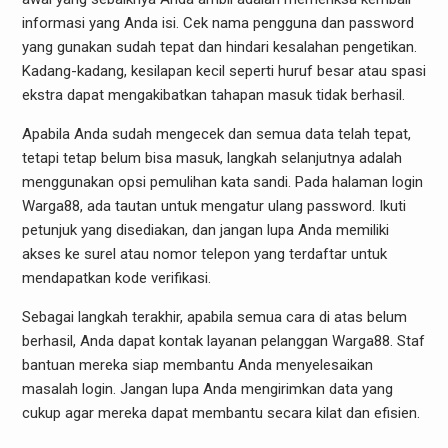
informasi yang Anda isi. Cek nama pengguna dan password
yang gunakan sudah tepat dan hindari kesalahan pengetikan.
Kadang-kadang, kesilapan kecil seperti huruf besar atau spasi
ekstra dapat mengakibatkan tahapan masuk tidak berhasil.
Apabila Anda sudah mengecek dan semua data telah tepat,
tetapi tetap belum bisa masuk, langkah selanjutnya adalah
menggunakan opsi pemulihan kata sandi. Pada halaman login
Warga88, ada tautan untuk mengatur ulang password. Ikuti
petunjuk yang disediakan, dan jangan lupa Anda memiliki
akses ke surel atau nomor telepon yang terdaftar untuk
mendapatkan kode verifikasi.
Sebagai langkah terakhir, apabila semua cara di atas belum
berhasil, Anda dapat kontak layanan pelanggan Warga88. Staf
bantuan mereka siap membantu Anda menyelesaikan
masalah login. Jangan lupa Anda mengirimkan data yang
cukup agar mereka dapat membantu secara kilat dan efisien.