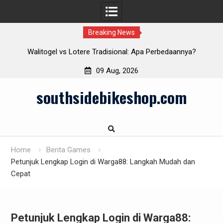
Breaking News
aru
Walitogel vs Lotere Tradisional: Apa Perbedaannya?
09 Aug, 2026
Skip
southsidebikeshop.com
to
content
Home
Berita Games
Petunjuk Lengkap Login di Warga88: Langkah Mudah dan
Cepat
Petunjuk Lengkap Login di Warga88: