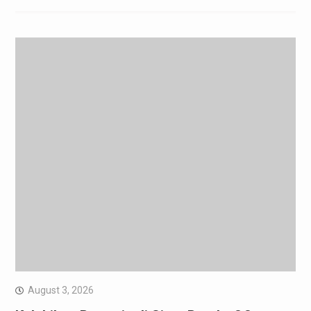
August 3, 2026