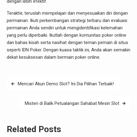
dengan lebih efektif.
Terakhir, teruslah mempelajari dan menyesuaikan diri dengan
permainan. Ikuti perkembangan strategi terbaru dan evaluasi
permainan Anda sendiri untuk mengidentifikasi kelemahan
yang perlu diperbaiki. Ikutlah dengan komunitas poker online
dan bahas kisah serta nasihat dengan teman pemain di situs
seperti IDN Poker. Dengan kuasa taktik ini, Anda akan semakin
dekat kesuksesan dalam bermain poker online.
Post
Mencari Akun Demo Slot? Ini Dia Pilihan Terbaik!
navigation
Misteri di Balik Petualangan Sahabat Mesin Slot
Related Posts