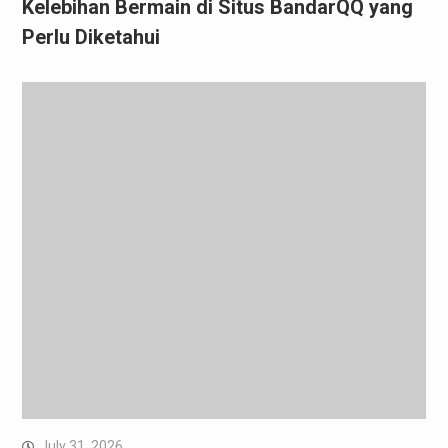
Kelebihan Bermain di Situs BandarQQ yang
Perlu Diketahui
July 31, 2026