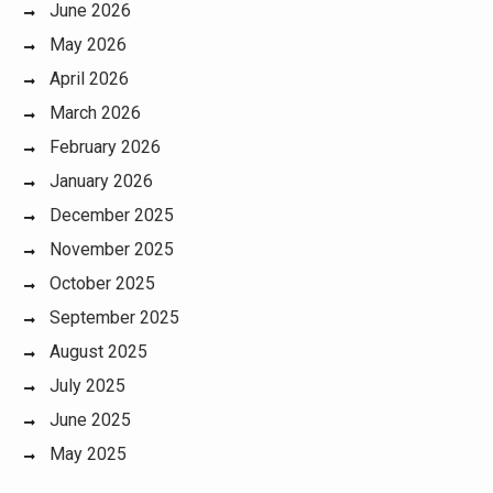
June 2026
May 2026
April 2026
March 2026
February 2026
January 2026
December 2025
November 2025
October 2025
September 2025
August 2025
July 2025
June 2025
May 2025