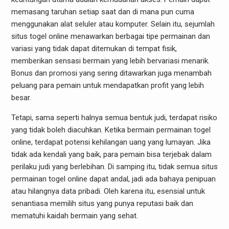
memasang taruhan setiap saat dan di mana pun cuma
menggunakan alat seluler atau komputer. Selain itu, sejumlah
situs togel online menawarkan berbagai tipe permainan dan
variasi yang tidak dapat ditemukan di tempat fisik,
memberikan sensasi bermain yang lebih bervariasi menarik.
Bonus dan promosi yang sering ditawarkan juga menambah
peluang para pemain untuk mendapatkan profit yang lebih
besar.
Tetapi, sama seperti halnya semua bentuk judi, terdapat risiko
yang tidak boleh diacuhkan. Ketika bermain permainan togel
online, terdapat potensi kehilangan uang yang lumayan. Jika
tidak ada kendali yang baik, para pemain bisa terjebak dalam
perilaku judi yang berlebihan. Di samping itu, tidak semua situs
permainan togel online dapat andal, jadi ada bahaya penipuan
atau hilangnya data pribadi. Oleh karena itu, esensial untuk
senantiasa memilih situs yang punya reputasi baik dan
mematuhi kaidah bermain yang sehat.