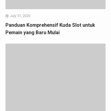
July 31, 2026
Panduan Komprehensif Kuda Slot untuk
Pemain yang Baru Mulai