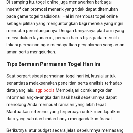
Di samping itu, togel online juga menawarkan berbagai
insentif dan promosi menarik yang tidak dapat ditemukan
pada game togel tradisional. Hal ini membuat togel online
sebagai pilihan yang menguntungkan bagi mereka yang ingin
mencoba peruntungannya. Dengan banyaknya platform yang
menyediakan layanan ini, pemain harus bijak pada memilih
lokasi permainan agar mendapatkan pengalaman yang aman
aman serta menggiurkan.
Tips Bermain Permainan Togel Hari Ini
Saat berpartisipasi permainan togel hari ini, krusial untuk
senantiasa melaksanakan penelitian serta analisis terhadap
data yang lalu.
sgp pools
Mempelajari corak angka dan
informasi angka-angka dari hasil hasil sebelumnya dapat
menolong Anda membuat ramalan yang lebih tepat.
Manfaatkan referensi yang terpercaya untuk mendapatkan
data yang sah dan hindari hanya mengandalkan firasat.
Berikutnya, atur budget secara jelas sebelumnya memasang