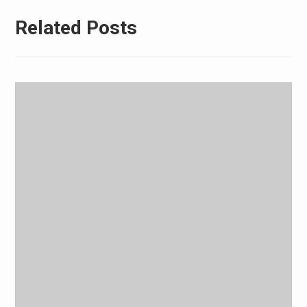
Related Posts