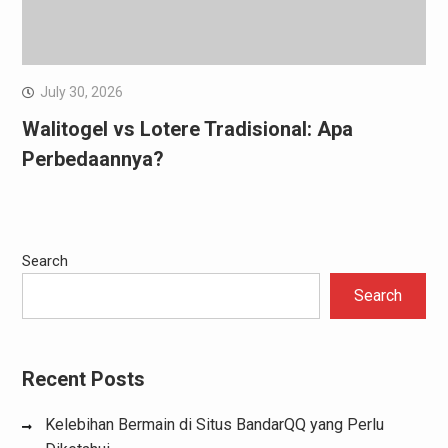
July 30, 2026
Walitogel vs Lotere Tradisional: Apa
Perbedaannya?
Search
Search
Recent Posts
Kelebihan Bermain di Situs BandarQQ yang Perlu