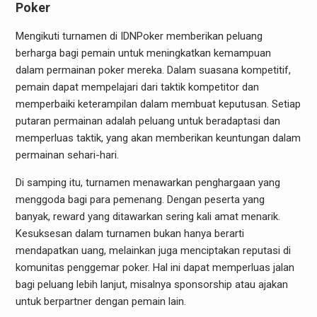
Poker
Mengikuti turnamen di IDNPoker memberikan peluang
berharga bagi pemain untuk meningkatkan kemampuan
dalam permainan poker mereka. Dalam suasana kompetitif,
pemain dapat mempelajari dari taktik kompetitor dan
memperbaiki keterampilan dalam membuat keputusan. Setiap
putaran permainan adalah peluang untuk beradaptasi dan
memperluas taktik, yang akan memberikan keuntungan dalam
permainan sehari-hari.
Di samping itu, turnamen menawarkan penghargaan yang
menggoda bagi para pemenang. Dengan peserta yang
banyak, reward yang ditawarkan sering kali amat menarik.
Kesuksesan dalam turnamen bukan hanya berarti
mendapatkan uang, melainkan juga menciptakan reputasi di
komunitas penggemar poker. Hal ini dapat memperluas jalan
bagi peluang lebih lanjut, misalnya sponsorship atau ajakan
untuk berpartner dengan pemain lain.