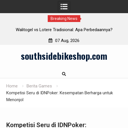
Breaking News
aru
Walitogel vs Lotere Tradisional: Apa Perbedaannya?
07 Aug, 2026
Skip
southsidebikeshop.com
to
content
Home
Berita Games
Kompetisi Seru di IDNPoker: Kesempatan Berharga untuk
Menonjol
Kompetisi Seru di IDNPoker: