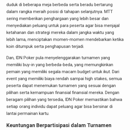
duduk di beberapa meja berbeda serta beradu bertarung
dalam rangka meraih posisi di tahapan selanjutnya. MTT
sering memberikan penghargaan yang lebih besar dan
menyediakan peluang untuk para peserta agar bisa menjajal
ketahanan dan strategi mereka dalam jangka waktu yang
lebih lama, menciptakan momen-momen mendebarkan ketika
koin ditumpuk serta penghapusan terjadi.
Dan, IDN Poker pula menyelenggarakan turnamen yang
memiliki buy-in yang berbeda-beda, yang memungkinkan
pemain yang memiliki segala macam budget untuk ikut. Dari
event yang memiliki biaya rendah sampai high stakes, semua
peserta dapat menemukan turnamen yang sesuai dengan
pilihan serta kemampuan finansial finansial mereka. Dengan
beragam pilihan yang tersedia, IDN Poker memastikan bahwa
setiap orang individu dapat peluang agar bisa bersinar di
lantai permainan kartu.
Keuntungan Berpartisipasi dalam Turnamen