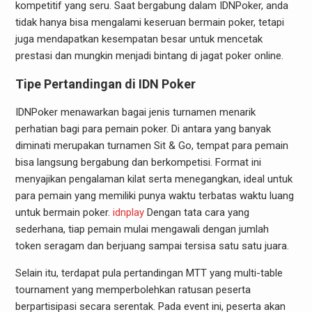
kompetitif yang seru. Saat bergabung dalam IDNPoker, anda
tidak hanya bisa mengalami keseruan bermain poker, tetapi
juga mendapatkan kesempatan besar untuk mencetak
prestasi dan mungkin menjadi bintang di jagat poker online.
Tipe Pertandingan di IDN Poker
IDNPoker menawarkan bagai jenis turnamen menarik
perhatian bagi para pemain poker. Di antara yang banyak
diminati merupakan turnamen Sit & Go, tempat para pemain
bisa langsung bergabung dan berkompetisi. Format ini
menyajikan pengalaman kilat serta menegangkan, ideal untuk
para pemain yang memiliki punya waktu terbatas waktu luang
untuk bermain poker.
idnplay
Dengan tata cara yang
sederhana, tiap pemain mulai mengawali dengan jumlah
token seragam dan berjuang sampai tersisa satu satu juara.
Selain itu, terdapat pula pertandingan MTT yang multi-table
tournament yang memperbolehkan ratusan peserta
berpartisipasi secara serentak. Pada event ini, peserta akan