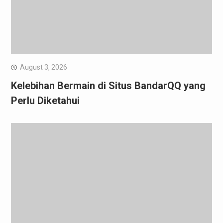
August 3, 2026
Kelebihan Bermain di Situs BandarQQ yang
Perlu Diketahui