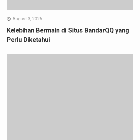
August 3, 2026
Kelebihan Bermain di Situs BandarQQ yang
Perlu Diketahui