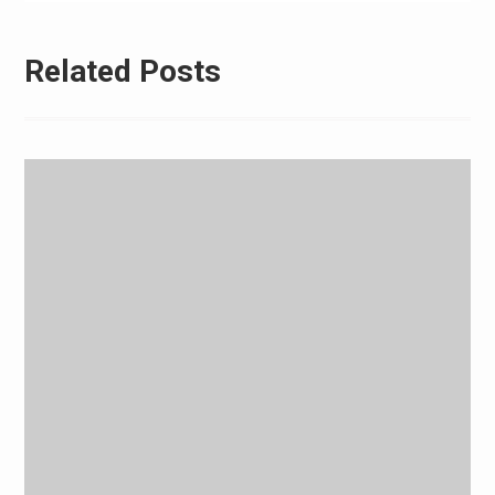
Related Posts