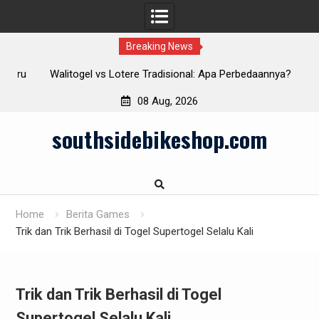
Breaking News
aru
Walitogel vs Lotere Tradisional: Apa Perbedaannya?
08 Aug, 2026
Skip
southsidebikeshop.com
to
content
Home
Berita Games
Trik dan Trik Berhasil di Togel Supertogel Selalu Kali
Trik dan Trik Berhasil di Togel
Supertogel Selalu Kali