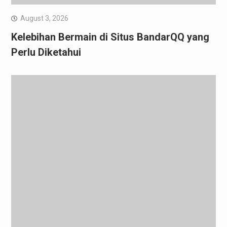
August 3, 2026
Kelebihan Bermain di Situs BandarQQ yang
Perlu Diketahui