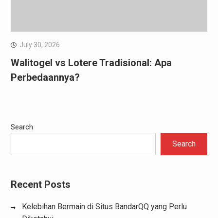
July 30, 2026
Walitogel vs Lotere Tradisional: Apa
Perbedaannya?
Search
Search
Recent Posts
Kelebihan Bermain di Situs BandarQQ yang Perlu