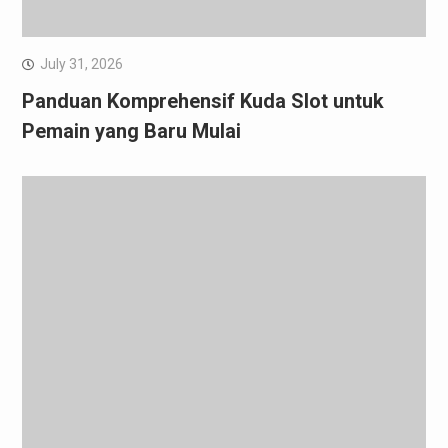
July 31, 2026
Panduan Komprehensif Kuda Slot untuk
Pemain yang Baru Mulai