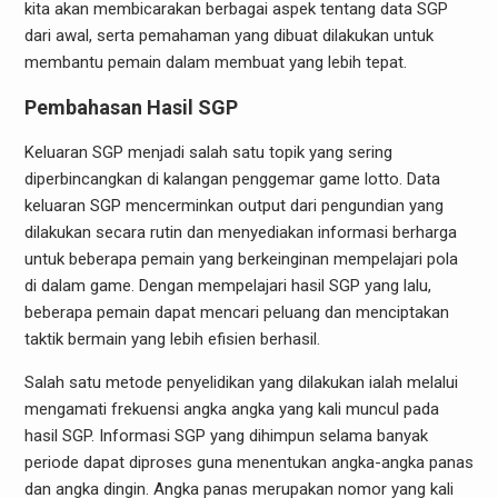
kita akan membicarakan berbagai aspek tentang data SGP
dari awal, serta pemahaman yang dibuat dilakukan untuk
membantu pemain dalam membuat yang lebih tepat.
Pembahasan Hasil SGP
Keluaran SGP menjadi salah satu topik yang sering
diperbincangkan di kalangan penggemar game lotto. Data
keluaran SGP mencerminkan output dari pengundian yang
dilakukan secara rutin dan menyediakan informasi berharga
untuk beberapa pemain yang berkeinginan mempelajari pola
di dalam game. Dengan mempelajari hasil SGP yang lalu,
beberapa pemain dapat mencari peluang dan menciptakan
taktik bermain yang lebih efisien berhasil.
Salah satu metode penyelidikan yang dilakukan ialah melalui
mengamati frekuensi angka angka yang kali muncul pada
hasil SGP. Informasi SGP yang dihimpun selama banyak
periode dapat diproses guna menentukan angka-angka panas
dan angka dingin. Angka panas merupakan nomor yang kali