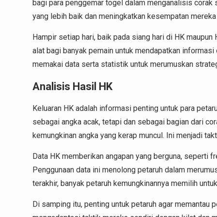
bagi para penggemar togel dalam menganalisis corak 
yang lebih baik dan meningkatkan kesempatan mereka 
Hampir setiap hari, baik pada siang hari di HK maupun
alat bagi banyak pemain untuk mendapatkan informasi 
memakai data serta statistik untuk merumuskan strateg
Analisis Hasil HK
Keluaran HK adalah informasi penting untuk para peta
sebagai angka acak, tetapi dan sebagai bagian dari co
kemungkinan angka yang kerap muncul. Ini menjadi takti
Data HK memberikan angapan yang berguna, seperti fre
Penggunaan data ini menolong petaruh dalam merumuskan
terakhir, banyak petaruh kemungkinannya memilih untu
Di samping itu, penting untuk petaruh agar memantau pe