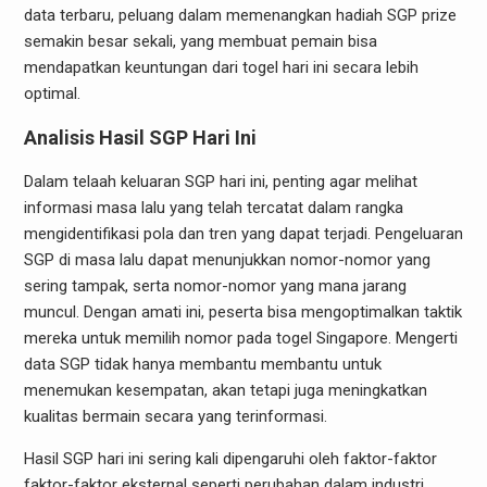
data terbaru, peluang dalam memenangkan hadiah SGP prize
semakin besar sekali, yang membuat pemain bisa
mendapatkan keuntungan dari togel hari ini secara lebih
optimal.
Analisis Hasil SGP Hari Ini
Dalam telaah keluaran SGP hari ini, penting agar melihat
informasi masa lalu yang telah tercatat dalam rangka
mengidentifikasi pola dan tren yang dapat terjadi. Pengeluaran
SGP di masa lalu dapat menunjukkan nomor-nomor yang
sering tampak, serta nomor-nomor yang mana jarang
muncul. Dengan amati ini, peserta bisa mengoptimalkan taktik
mereka untuk memilih nomor pada togel Singapore. Mengerti
data SGP tidak hanya membantu membantu untuk
menemukan kesempatan, akan tetapi juga meningkatkan
kualitas bermain secara yang terinformasi.
Hasil SGP hari ini sering kali dipengaruhi oleh faktor-faktor
faktor-faktor eksternal seperti perubahan dalam industri