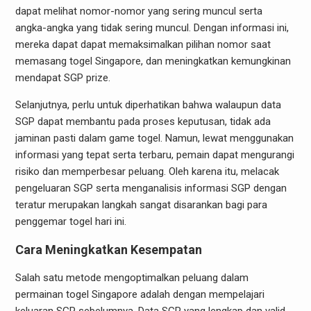
dapat melihat nomor-nomor yang sering muncul serta
angka-angka yang tidak sering muncul. Dengan informasi ini,
mereka dapat dapat memaksimalkan pilihan nomor saat
memasang togel Singapore, dan meningkatkan kemungkinan
mendapat SGP prize.
Selanjutnya, perlu untuk diperhatikan bahwa walaupun data
SGP dapat membantu pada proses keputusan, tidak ada
jaminan pasti dalam game togel. Namun, lewat menggunakan
informasi yang tepat serta terbaru, pemain dapat mengurangi
risiko dan memperbesar peluang. Oleh karena itu, melacak
pengeluaran SGP serta menganalisis informasi SGP dengan
teratur merupakan langkah sangat disarankan bagi para
penggemar togel hari ini.
Cara Meningkatkan Kesempatan
Salah satu metode mengoptimalkan peluang dalam
permainan togel Singapore adalah dengan mempelajari