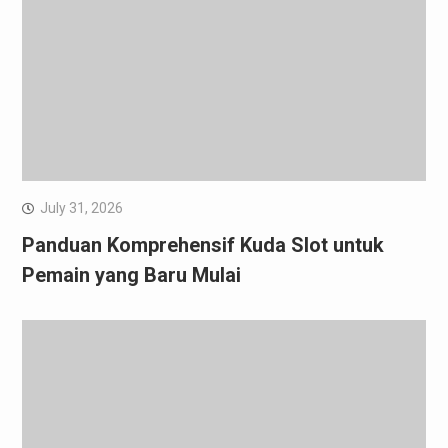
July 31, 2026
Panduan Komprehensif Kuda Slot untuk
Pemain yang Baru Mulai