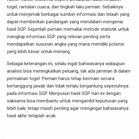
togel, ramalan cuaca, dan tingkah laku pemain. Sebaiknya
untuk menyimak berbagai sumber informasi dan telaah yang
dapat memberikan pandangan yang mendalam mengenai
hasil SGP. Sejumlah pemain memakai metode statistik untuk
mengkaji informasi SGP yang relevan penting serta
mendapatkan susunan angka yang mana memiliki potensi
yang lebih besar untuk menang.
Sebagai keterangan ini, selalu ingat bahwasanya walaupun
analisis bisa meningkatkan peluang, tak ada jaminan di dalam
permainan togel. Pemain harus tetap bermain secara
bertanggung jawab dan tidak terlalu bergantung sepenuhnya
pada informasi SGP. Menyusuri hasil SGP hari ini dengan
saksama bisa membantu untuk mengambil keputusan yang
lebih baik, tetapi masih penting agar mengingat bahwasanya
hasil akhir tetaplah acak.