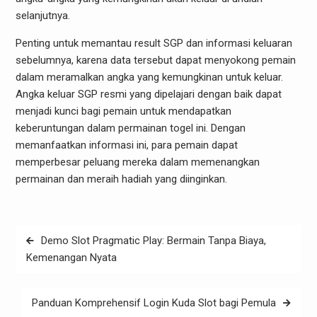
selanjutnya.
Penting untuk memantau result SGP dan informasi keluaran
sebelumnya, karena data tersebut dapat menyokong pemain
dalam meramalkan angka yang kemungkinan untuk keluar.
Angka keluar SGP resmi yang dipelajari dengan baik dapat
menjadi kunci bagi pemain untuk mendapatkan
keberuntungan dalam permainan togel ini. Dengan
memanfaatkan informasi ini, para pemain dapat
memperbesar peluang mereka dalam memenangkan
permainan dan meraih hadiah yang diinginkan.
Post
Demo Slot Pragmatic Play: Bermain Tanpa Biaya,
navigation
Kemenangan Nyata
Panduan Komprehensif Login Kuda Slot bagi Pemula