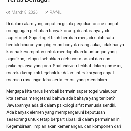
March 8, 2026
RAf4L
Di dalam alam yang cepat ini gejala perjudian online sangat
menggugah perhatian banyak orang, di antaranya yaitu
supertogel. Supertogel telah berubah menjadi salah satu
bentuk hiburan yang digemari banyak orang sukai, tidak hanya
karena kesempatan untuk mendapatkan keuntungan yang
signifikan, tetapi disebabkan oleh unsur sosial dan dan
psikologisnya yang ada. Saat individu terlibat dalam game ini,
mereka kerap kali terjebak ke dalam interaksi yang dapat
memicu rasa ingin tahu serta emosi yang mendalam.
Mengapa kita terus kembali bermain super togel walaupun
kita semua mengetahui bahwa ada bahaya yang terlibat?
Jawabannya ada di dalam psikologi sifat manusia sendiri.
Ada banyak elemen yang mempengaruhi keputusan
seseorang untuk tetap berpartisipasi di dalam permainan ini.
Kegembiraan, impian akan kemenangan, dan komponen dari