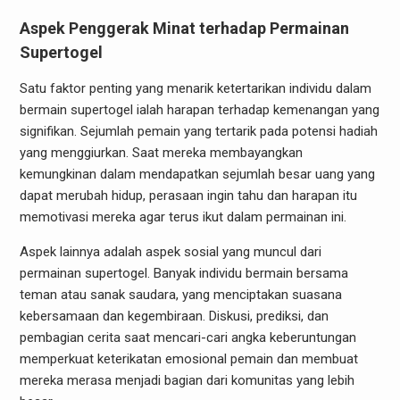
Aspek Penggerak Minat terhadap Permainan
Supertogel
Satu faktor penting yang menarik ketertarikan individu dalam
bermain supertogel ialah harapan terhadap kemenangan yang
signifikan. Sejumlah pemain yang tertarik pada potensi hadiah
yang menggiurkan. Saat mereka membayangkan
kemungkinan dalam mendapatkan sejumlah besar uang yang
dapat merubah hidup, perasaan ingin tahu dan harapan itu
memotivasi mereka agar terus ikut dalam permainan ini.
Aspek lainnya adalah aspek sosial yang muncul dari
permainan supertogel. Banyak individu bermain bersama
teman atau sanak saudara, yang menciptakan suasana
kebersamaan dan kegembiraan. Diskusi, prediksi, dan
pembagian cerita saat mencari-cari angka keberuntungan
memperkuat keterikatan emosional pemain dan membuat
mereka merasa menjadi bagian dari komunitas yang lebih