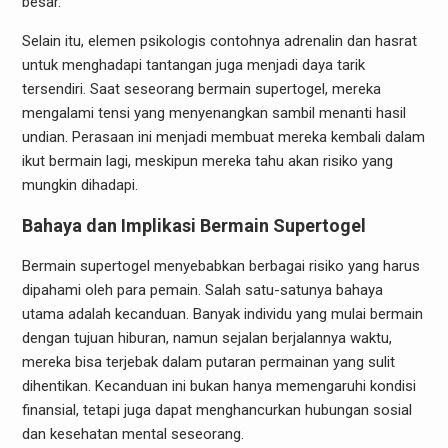
besar.
Selain itu, elemen psikologis contohnya adrenalin dan hasrat
untuk menghadapi tantangan juga menjadi daya tarik
tersendiri. Saat seseorang bermain supertogel, mereka
mengalami tensi yang menyenangkan sambil menanti hasil
undian. Perasaan ini menjadi membuat mereka kembali dalam
ikut bermain lagi, meskipun mereka tahu akan risiko yang
mungkin dihadapi.
Bahaya dan Implikasi Bermain Supertogel
Bermain supertogel menyebabkan berbagai risiko yang harus
dipahami oleh para pemain. Salah satu-satunya bahaya
utama adalah kecanduan. Banyak individu yang mulai bermain
dengan tujuan hiburan, namun sejalan berjalannya waktu,
mereka bisa terjebak dalam putaran permainan yang sulit
dihentikan. Kecanduan ini bukan hanya memengaruhi kondisi
finansial, tetapi juga dapat menghancurkan hubungan sosial
dan kesehatan mental seseorang.