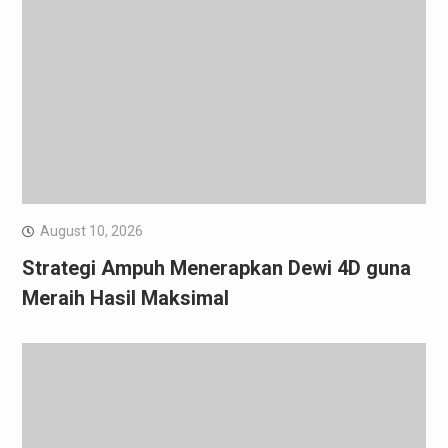
August 10, 2026
Strategi Ampuh Menerapkan Dewi 4D guna
Meraih Hasil Maksimal