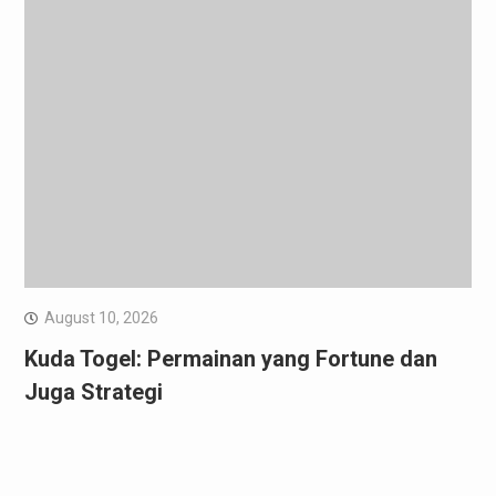
August 10, 2026
Kuda Togel: Permainan yang Fortune dan
Juga Strategi