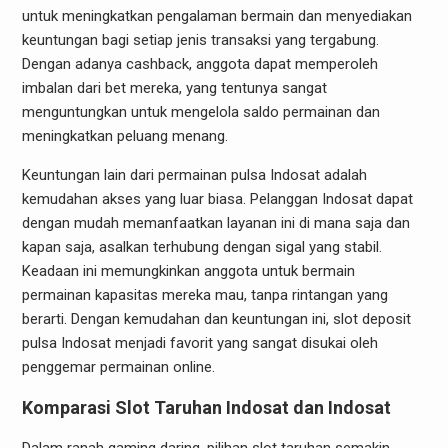
untuk meningkatkan pengalaman bermain dan menyediakan
keuntungan bagi setiap jenis transaksi yang tergabung.
Dengan adanya cashback, anggota dapat memperoleh
imbalan dari bet mereka, yang tentunya sangat
menguntungkan untuk mengelola saldo permainan dan
meningkatkan peluang menang.
Keuntungan lain dari permainan pulsa Indosat adalah
kemudahan akses yang luar biasa. Pelanggan Indosat dapat
dengan mudah memanfaatkan layanan ini di mana saja dan
kapan saja, asalkan terhubung dengan sigal yang stabil.
Keadaan ini memungkinkan anggota untuk bermain
permainan kapasitas mereka mau, tanpa rintangan yang
berarti. Dengan kemudahan dan keuntungan ini, slot deposit
pulsa Indosat menjadi favorit yang sangat disukai oleh
penggemar permainan online.
Komparasi Slot Taruhan Indosat dan Indosat