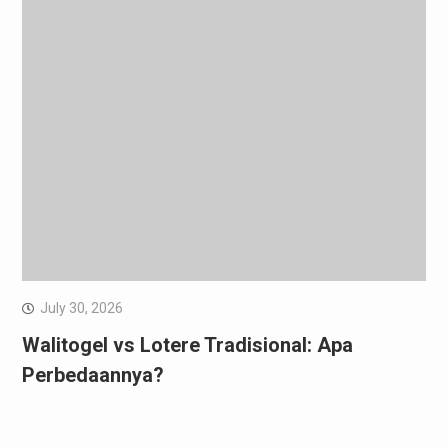
July 30, 2026
Walitogel vs Lotere Tradisional: Apa
Perbedaannya?