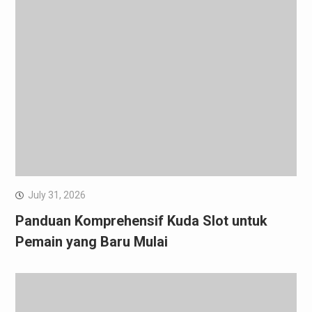
July 31, 2026
Panduan Komprehensif Kuda Slot untuk
Pemain yang Baru Mulai