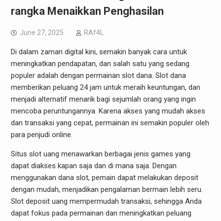
rangka Menaikkan Penghasilan
June 27, 2025
RAf4L
Di dalam zaman digital kini, semakin banyak cara untuk
meningkatkan pendapatan, dan salah satu yang sedang
populer adalah dengan permainan slot dana. Slot dana
memberikan peluang 24 jam untuk meraih keuntungan, dan
menjadi alternatif menarik bagi sejumlah orang yang ingin
mencoba peruntungannya. Karena akses yang mudah akses
dan transaksi yang cepat, permainan ini semakin populer oleh
para penjudi online.
Situs slot uang menawarkan berbagai jenis games yang
dapat diakses kapan saja dan di mana saja. Dengan
menggunakan dana slot, pemain dapat melakukan deposit
dengan mudah, menjadikan pengalaman bermain lebih seru.
Slot deposit uang mempermudah transaksi, sehingga Anda
dapat fokus pada permainan dan meningkatkan peluang