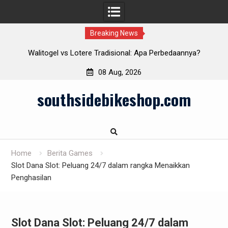
Breaking News
aru
Walitogel vs Lotere Tradisional: Apa Perbedaannya?
08 Aug, 2026
Skip
southsidebikeshop.com
to
content
Home
Berita Games
Slot Dana Slot: Peluang 24/7 dalam rangka Menaikkan
Penghasilan
Slot Dana Slot: Peluang 24/7 dalam