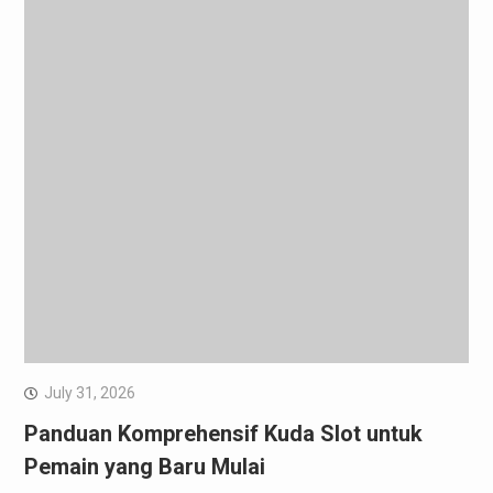
July 31, 2026
Panduan Komprehensif Kuda Slot untuk
Pemain yang Baru Mulai