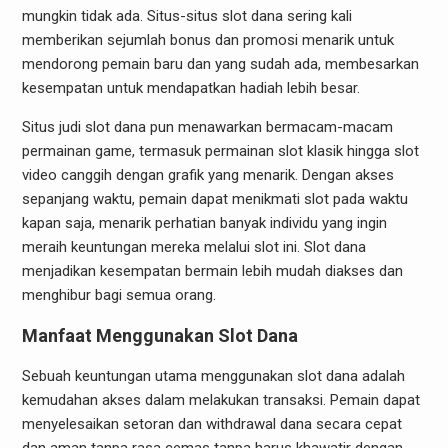
mungkin tidak ada. Situs-situs slot dana sering kali
memberikan sejumlah bonus dan promosi menarik untuk
mendorong pemain baru dan yang sudah ada, membesarkan
kesempatan untuk mendapatkan hadiah lebih besar.
Situs judi slot dana pun menawarkan bermacam-macam
permainan game, termasuk permainan slot klasik hingga slot
video canggih dengan grafik yang menarik. Dengan akses
sepanjang waktu, pemain dapat menikmati slot pada waktu
kapan saja, menarik perhatian banyak individu yang ingin
meraih keuntungan mereka melalui slot ini. Slot dana
menjadikan kesempatan bermain lebih mudah diakses dan
menghibur bagi semua orang.
Manfaat Menggunakan Slot Dana
Sebuah keuntungan utama menggunakan slot dana adalah
kemudahan akses dalam melakukan transaksi. Pemain dapat
menyelesaikan setoran dan withdrawal dana secara cepat