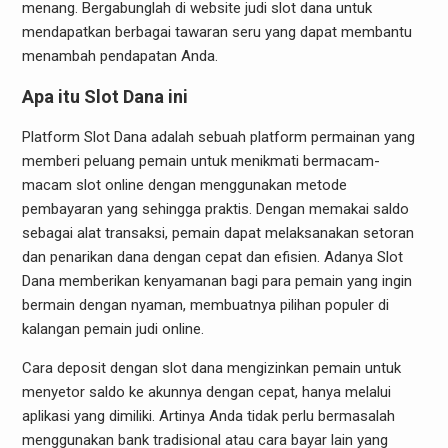
menang. Bergabunglah di website judi slot dana untuk
mendapatkan berbagai tawaran seru yang dapat membantu
menambah pendapatan Anda.
Apa itu Slot Dana ini
Platform Slot Dana adalah sebuah platform permainan yang
memberi peluang pemain untuk menikmati bermacam-
macam slot online dengan menggunakan metode
pembayaran yang sehingga praktis. Dengan memakai saldo
sebagai alat transaksi, pemain dapat melaksanakan setoran
dan penarikan dana dengan cepat dan efisien. Adanya Slot
Dana memberikan kenyamanan bagi para pemain yang ingin
bermain dengan nyaman, membuatnya pilihan populer di
kalangan pemain judi online.
Cara deposit dengan slot dana mengizinkan pemain untuk
menyetor saldo ke akunnya dengan cepat, hanya melalui
aplikasi yang dimiliki. Artinya Anda tidak perlu bermasalah
menggunakan bank tradisional atau cara bayar lain yang