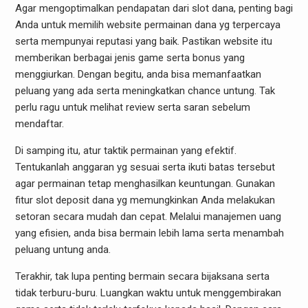
Agar mengoptimalkan pendapatan dari slot dana, penting bagi
Anda untuk memilih website permainan dana yg terpercaya
serta mempunyai reputasi yang baik. Pastikan website itu
memberikan berbagai jenis game serta bonus yang
menggiurkan. Dengan begitu, anda bisa memanfaatkan
peluang yang ada serta meningkatkan chance untung. Tak
perlu ragu untuk melihat review serta saran sebelum
mendaftar.
Di samping itu, atur taktik permainan yang efektif.
Tentukanlah anggaran yg sesuai serta ikuti batas tersebut
agar permainan tetap menghasilkan keuntungan. Gunakan
fitur slot deposit dana yg memungkinkan Anda melakukan
setoran secara mudah dan cepat. Melalui manajemen uang
yang efisien, anda bisa bermain lebih lama serta menambah
peluang untung anda.
Terakhir, tak lupa penting bermain secara bijaksana serta
tidak terburu-buru. Luangkan waktu untuk menggembirakan