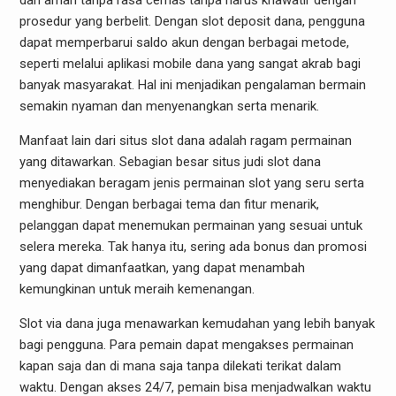
dan aman tanpa rasa cemas tanpa harus khawatir dengan
prosedur yang berbelit. Dengan slot deposit dana, pengguna
dapat memperbarui saldo akun dengan berbagai metode,
seperti melalui aplikasi mobile dana yang sangat akrab bagi
banyak masyarakat. Hal ini menjadikan pengalaman bermain
semakin nyaman dan menyenangkan serta menarik.
Manfaat lain dari situs slot dana adalah ragam permainan
yang ditawarkan. Sebagian besar situs judi slot dana
menyediakan beragam jenis permainan slot yang seru serta
menghibur. Dengan berbagai tema dan fitur menarik,
pelanggan dapat menemukan permainan yang sesuai untuk
selera mereka. Tak hanya itu, sering ada bonus dan promosi
yang dapat dimanfaatkan, yang dapat menambah
kemungkinan untuk meraih kemenangan.
Slot via dana juga menawarkan kemudahan yang lebih banyak
bagi pengguna. Para pemain dapat mengakses permainan
kapan saja dan di mana saja tanpa dilekati terikat dalam
waktu. Dengan akses 24/7, pemain bisa menjadwalkan waktu