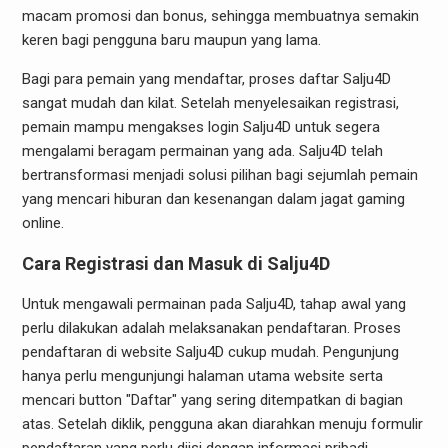
macam promosi dan bonus, sehingga membuatnya semakin
keren bagi pengguna baru maupun yang lama.
Bagi para pemain yang mendaftar, proses daftar Salju4D
sangat mudah dan kilat. Setelah menyelesaikan registrasi,
pemain mampu mengakses login Salju4D untuk segera
mengalami beragam permainan yang ada. Salju4D telah
bertransformasi menjadi solusi pilihan bagi sejumlah pemain
yang mencari hiburan dan kesenangan dalam jagat gaming
online.
Cara Registrasi dan Masuk di Salju4D
Untuk mengawali permainan pada Salju4D, tahap awal yang
perlu dilakukan adalah melaksanakan pendaftaran. Proses
pendaftaran di website Salju4D cukup mudah. Pengunjung
hanya perlu mengunjungi halaman utama website serta
mencari button "Daftar" yang sering ditempatkan di bagian
atas. Setelah diklik, pengguna akan diarahkan menuju formulir