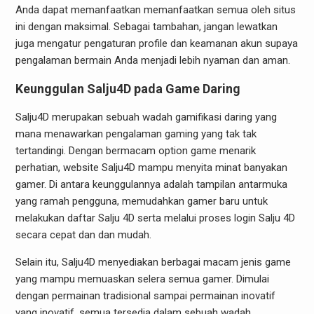
Anda dapat memanfaatkan memanfaatkan semua oleh situs
ini dengan maksimal. Sebagai tambahan, jangan lewatkan
juga mengatur pengaturan profile dan keamanan akun supaya
pengalaman bermain Anda menjadi lebih nyaman dan aman.
Keunggulan Salju4D pada Game Daring
Salju4D merupakan sebuah wadah gamifikasi daring yang
mana menawarkan pengalaman gaming yang tak tak
tertandingi. Dengan bermacam option game menarik
perhatian, website Salju4D mampu menyita minat banyakan
gamer. Di antara keunggulannya adalah tampilan antarmuka
yang ramah pengguna, memudahkan gamer baru untuk
melakukan daftar Salju 4D serta melalui proses login Salju 4D
secara cepat dan dan mudah.
Selain itu, Salju4D menyediakan berbagai macam jenis game
yang mampu memuaskan selera semua gamer. Dimulai
dengan permainan tradisional sampai permainan inovatif
yang inovatif, semua tersedia dalam sebuah wadah.