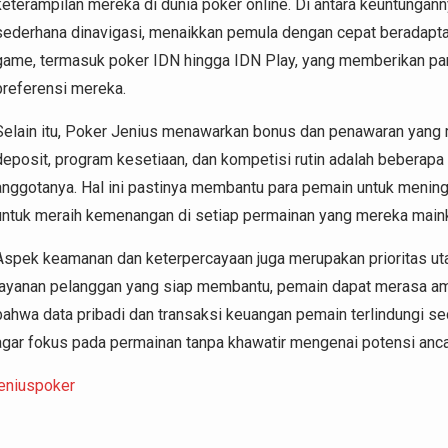
keterampilan mereka di dunia poker online. Di antara keuntunga
sederhana dinavigasi, menaikkan pemula dengan cepat beradaptasi
game, termasuk poker IDN hingga IDN Play, yang memberikan pa
preferensi mereka.
Selain itu, Poker Jenius menawarkan bonus dan penawaran yang 
deposit, program kesetiaan, dan kompetisi rutin adalah beberapa
anggotanya. Hal ini pastinya membantu para pemain untuk men
untuk meraih kemenangan di setiap permainan yang mereka main
Aspek keamanan dan keterpercayaan juga merupakan prioritas ut
layanan pelanggan yang siap membantu, pemain dapat merasa ama
bahwa data pribadi dan transaksi keuangan pemain terlindungi sec
agar fokus pada permainan tanpa khawatir mengenai potensi an
jeniuspoker