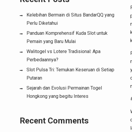
Kelebihan Bermain di Situs BandarQQ yang
Perlu Diketahui
Panduan Komprehensif Kuda Slot untuk
Pemain yang Baru Mulai
Walitogel vs Lotere Tradisional: Apa
Perbedaannya?
Slot Pulsa Tri: Temukan Keseruan di Setiap
Putaran
Sejarah dan Evolusi Permainan Togel
Hongkong yang begitu Interes
Recent Comments