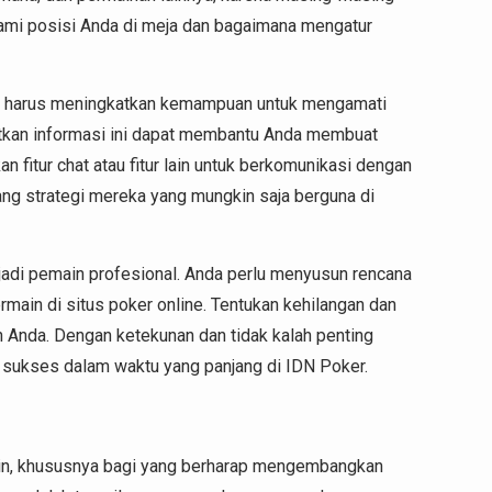
mi posisi Anda di meja dan bagaimana mengatur
a harus meningkatkan kemampuan untuk mengamati
atkan informasi ini dapat membantu Anda membuat
 fitur chat atau fitur lain untuk berkomunikasi dengan
ng strategi mereka yang mungkin saja berguna di
njadi pemain profesional. Anda perlu menyusun rencana
main di situs poker online. Tentukan kehilangan dan
n Anda. Dengan ketekunan dan tidak kalah penting
 sukses dalam waktu yang panjang di IDN Poker.
in, khususnya bagi yang berharap mengembangkan