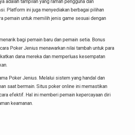
nnya adalah tampilan yang ramah pengguna dan
. Platform ini juga menyediakan berbagai pilihan
ra pemain untuk memilih jenis game sesuai dengan
menarik bagi pemain baru dan pemain setia. Bonus
 cara Poker Jenius menawarkan nilai tambah untuk para
ingkatkan dana mereka dan memperluas kesempatan
kan.
ama Poker Jenius. Melalui sistem yang handal dan
n saat bermain. Situs poker online ini memastikan
ara efektif. Hal ini memberi pemain kepercayaan diri
caman keamanan.