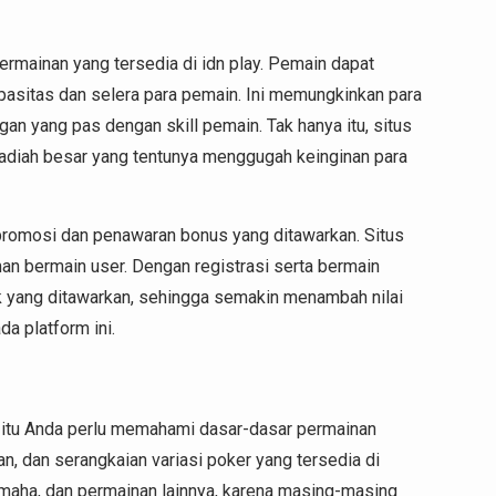
permainan yang tersedia di idn play. Pemain dapat
pasitas dan selera para pemain. Ini memungkinkan para
gan yang pas dengan skill pemain. Tak hanya itu, situs
adiah besar yang tentunya menggugah keinginan para
 promosi dan penawaran bonus yang ditawarkan. Situs
n bermain user. Dengan registrasi serta bermain
 yang ditawarkan, sehingga semakin menambah nilai
a platform ini.
 itu Anda perlu memahami dasar-dasar permainan
, dan serangkaian variasi poker yang tersedia di
Omaha, dan permainan lainnya, karena masing-masing