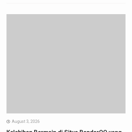
August 3, 2026