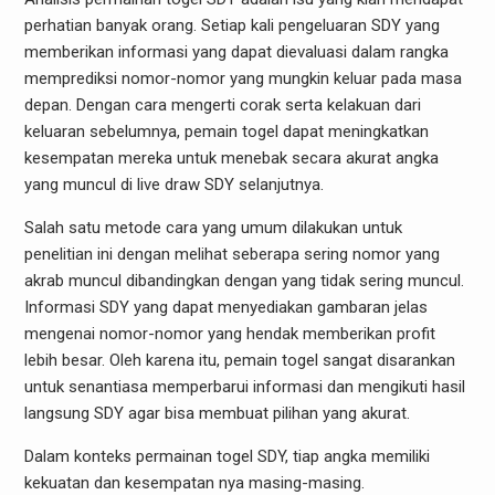
perhatian banyak orang. Setiap kali pengeluaran SDY yang
memberikan informasi yang dapat dievaluasi dalam rangka
memprediksi nomor-nomor yang mungkin keluar pada masa
depan. Dengan cara mengerti corak serta kelakuan dari
keluaran sebelumnya, pemain togel dapat meningkatkan
kesempatan mereka untuk menebak secara akurat angka
yang muncul di live draw SDY selanjutnya.
Salah satu metode cara yang umum dilakukan untuk
penelitian ini dengan melihat seberapa sering nomor yang
akrab muncul dibandingkan dengan yang tidak sering muncul.
Informasi SDY yang dapat menyediakan gambaran jelas
mengenai nomor-nomor yang hendak memberikan profit
lebih besar. Oleh karena itu, pemain togel sangat disarankan
untuk senantiasa memperbarui informasi dan mengikuti hasil
langsung SDY agar bisa membuat pilihan yang akurat.
Dalam konteks permainan togel SDY, tiap angka memiliki
kekuatan dan kesempatan nya masing-masing.