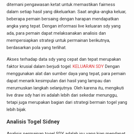
ditemani pengawasan ketat untuk memastikan fairness
dalam setiap hasil yang dikeluarkan. Saat angka-angka keluar,
beberapa pemain bersaing dengan harapan mendapatkan
angka yang tepat. Dengan informasi live keluaran sdy yang
ada, para pemain dapat melaksanakan analisis dan
mempersiapkan strategi untuk permainan berikutnya,
berdasarkan pola yang terlihat.
Akses terhadap data sdy yang cepat dan tepat merupakan
faktor krusial dalam berjudi togel.
KELUARAN SDY
Dengan
menggunakan alat dan sumber daya yang tepat, para pemain
dapat menarik kesimpulan dari hasil yang lampau dan
merumuskan langkah selanjutnya. Oleh karena itu, mengikuti
live draw sdy hari ini adalah lebih dari sekedar menunggu,
tetapi juga merupakan bagian dari strategi bermain togel yang
lebih bijak.
Analisis Togel Sidney
Analisis permainan togel SDY adalah isu yang kian mendapat