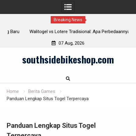
Breaking News
aru
Walitogel vs Lotere Tradisional: Apa Perbedaannya?
07 Aug, 2026
Skip
southsidebikeshop.com
to
content
Home
Berita Games
Panduan Lengkap Situs Togel Terpercaya
Panduan Lengkap Situs Togel
Terpercaya