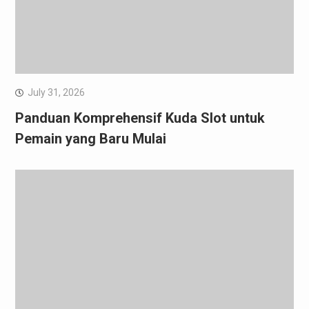
July 31, 2026
Panduan Komprehensif Kuda Slot untuk
Pemain yang Baru Mulai