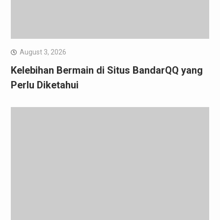
August 3, 2026
Kelebihan Bermain di Situs BandarQQ yang
Perlu Diketahui