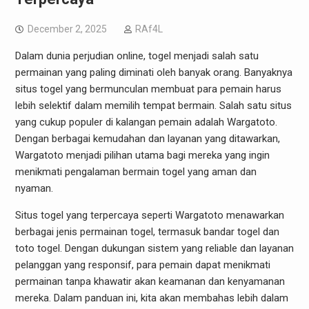
December 2, 2025
RAf4L
Dalam dunia perjudian online, togel menjadi salah satu
permainan yang paling diminati oleh banyak orang. Banyaknya
situs togel yang bermunculan membuat para pemain harus
lebih selektif dalam memilih tempat bermain. Salah satu situs
yang cukup populer di kalangan pemain adalah Wargatoto.
Dengan berbagai kemudahan dan layanan yang ditawarkan,
Wargatoto menjadi pilihan utama bagi mereka yang ingin
menikmati pengalaman bermain togel yang aman dan
nyaman.
Situs togel yang terpercaya seperti Wargatoto menawarkan
berbagai jenis permainan togel, termasuk bandar togel dan
toto togel. Dengan dukungan sistem yang reliable dan layanan
pelanggan yang responsif, para pemain dapat menikmati
permainan tanpa khawatir akan keamanan dan kenyamanan
mereka. Dalam panduan ini, kita akan membahas lebih dalam