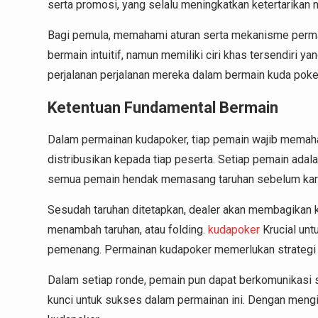
serta promosi, yang selalu meningkatkan ketertarikan 
Bagi pemula, memahami aturan serta mekanisme perma
bermain intuitif, namun memiliki ciri khas tersendiri 
perjalanan perjalanan mereka dalam bermain kuda poke
Ketentuan Fundamental Bermain
Dalam permainan kudapoker, tiap pemain wajib memaha
distribusikan kepada tiap peserta. Setiap pemain ada
semua pemain hendak memasang taruhan sebelum kart
Sesudah taruhan ditetapkan, dealer akan membagikan k
menambah taruhan, atau folding.
kudapoker
Krucial unt
pemenang. Permainan kudapoker memerlukan strategi da
Dalam setiap ronde, pemain pun dapat berkomunikasi 
kunci untuk sukses dalam permainan ini. Dengan meng