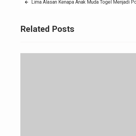
Post
Lima Alasan Kenapa Anak Muda Togel Menjadi Pop
navigation
Related Posts