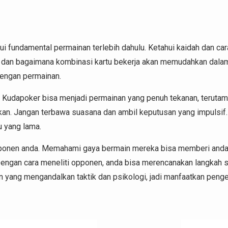
i fundamental permainan terlebih dahulu. Ketahui kaidah dan car
an dan bagaimana kombinasi kartu bekerja akan memudahkan dala
dengan permainan.
 Kudapoker bisa menjadi permainan yang penuh tekanan, terutama
kan. Jangan terbawa suasana dan ambil keputusan yang impulsif. 
u yang lama.
ponen anda. Memahami gaya bermain mereka bisa memberi anda ni
engan cara meneliti opponen, anda bisa merencanakan langkah s
n yang mengandalkan taktik dan psikologi, jadi manfaatkan pen