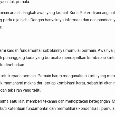
nya untuk pemula.
inan adalah langkah awal yang krusial. Kuda Poker dirancang 
yang perlu dijelajahi. Dengan banyaknya informasi dan dan panduan
r.
mi kaidah fundamental sebelumnya memulai bermain. Awalnya, p
lah penunggang kuda yang berusaha mendapatkan kombinasi kartu
u disebarkan.
artu kepada pemain. Pemain harus menganalisis kartu yang mereka
uk memahami makna dari setiap kombinasi kartu, sebab ini akan
n taksiran yang teliti.
sama satu lain, memberi tekanan dan menciptakan ketegangan. M
ikuti ketentuan fundamental dan memelihara konsentrasi, pemul