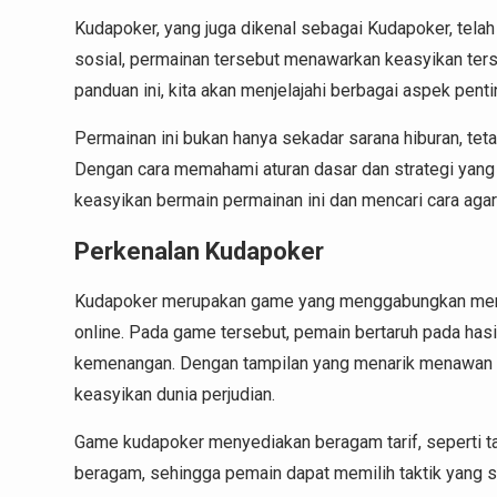
Kudapoker, yang juga dikenal sebagai Kudapoker, tela
sosial, permainan tersebut menawarkan keasyikan terse
panduan ini, kita akan menjelajahi berbagai aspek pen
Permainan ini bukan hanya sekadar sarana hiburan, teta
Dengan cara memahami aturan dasar dan strategi yang
keasyikan bermain permainan ini dan mencari cara ag
Perkenalan Kudapoker
Kudapoker merupakan game yang menggabungkan mengga
online. Pada game tersebut, pemain bertaruh pada has
kemenangan. Dengan tampilan yang menarik menawan da
keasyikan dunia perjudian.
Game kudapoker menyediakan beragam tarif, seperti ta
beragam, sehingga pemain dapat memilih taktik yang s