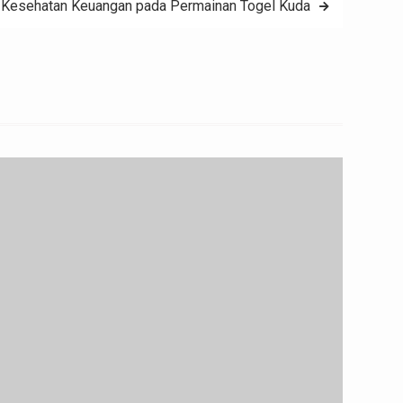
 Kesehatan Keuangan pada Permainan Togel Kuda