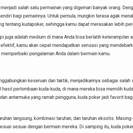
h menjadi salah satu permainan yang digemari banyak orang. Den
ndiri bagi pemainnya. Untuk pemula, mungkin terasa agak menakut
ting tentang kudapoker, sehingga kamu dapat merasakan lebih perc
pi juga adalah medium di mana Anda bisa berlatih keterampilan an
 efektif, kamu akan cepat mendapatkan sensasi yang mendebarka
ar memperbaiki pengalaman Anda dalam bermain kamu.
bungkan keseruan dan taktik, menjadikannya sebagai salah sat
il hasil perlombaan kuda-kuda, di mana mereka bisa memilih kud
n antarmuka yang ramah pengguna, kuda poker jadi favorit bag
ruhan langsung, kombinasi taruhan, dan taruhan eksotis. Masin
esuai sesuai dengan bermain mereka. Di samping itu, kuda poker