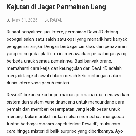
Kejutan di Jagat Permainan Uang
May 31, 2026
RAf4L
Di saat banyaknya judi lotere, permainan Dewi 4D datang
sebagai salah satu salah satu opsi yang menarik hati banyak
penggemar angka. Dengan berbagai ciri khas dan penawaran
yang menggoda, platform ini menawarkan petualangan yang
berbeda untuk semua pemainnya. Bagi banyak orang,
memahami cara kerja dan keunggulan dari Dewi 4D adalah
menjadi langkah awal dalam meraih keberuntungan dalam
dunia lotere yang penuh misteri.
Dewi 4D bukan sekadar permainan permainan; ia menawarkan
sistem dan sistem yang dirancang untuk mengundang para
pemain dan memberi kesempatan yang lebih besar untuk
menang. Dalam artikel ini, kami akan membahas mengupas
tuntas berbagai macam aspek terkait Dewi 4D, mulai cara
cara hingga misteri di balik surprise yang diberikannya. Ayo