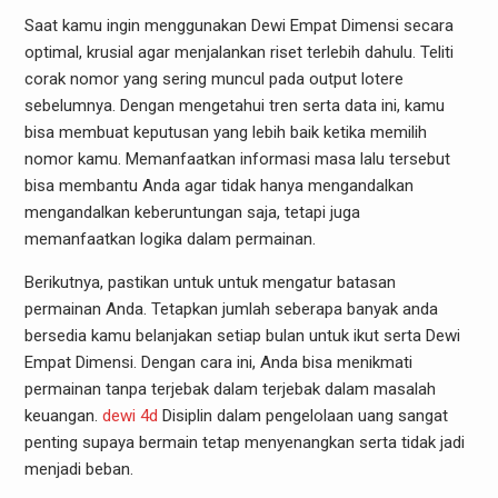
Saat kamu ingin menggunakan Dewi Empat Dimensi secara
optimal, krusial agar menjalankan riset terlebih dahulu. Teliti
corak nomor yang sering muncul pada output lotere
sebelumnya. Dengan mengetahui tren serta data ini, kamu
bisa membuat keputusan yang lebih baik ketika memilih
nomor kamu. Memanfaatkan informasi masa lalu tersebut
bisa membantu Anda agar tidak hanya mengandalkan
mengandalkan keberuntungan saja, tetapi juga
memanfaatkan logika dalam permainan.
Berikutnya, pastikan untuk untuk mengatur batasan
permainan Anda. Tetapkan jumlah seberapa banyak anda
bersedia kamu belanjakan setiap bulan untuk ikut serta Dewi
Empat Dimensi. Dengan cara ini, Anda bisa menikmati
permainan tanpa terjebak dalam terjebak dalam masalah
keuangan.
dewi 4d
Disiplin dalam pengelolaan uang sangat
penting supaya bermain tetap menyenangkan serta tidak jadi
menjadi beban.