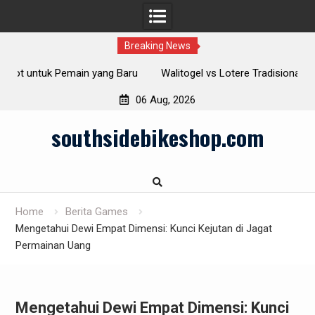
Breaking News
aru
Walitogel vs Lotere Tradisional: Apa Perbedaannya?
06 Aug, 2026
Skip
southsidebikeshop.com
to
content
Home
Berita Games
Mengetahui Dewi Empat Dimensi: Kunci Kejutan di Jagat
Permainan Uang
Mengetahui Dewi Empat Dimensi: Kunci