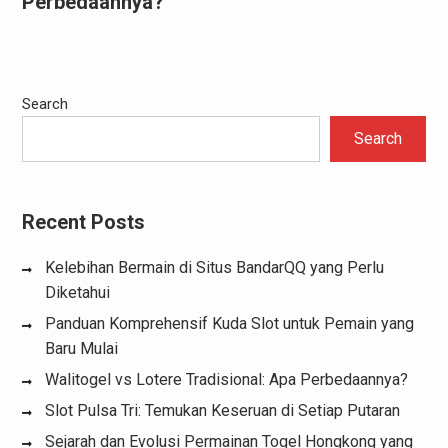
Perbedaannya?
Search
Search
Recent Posts
Kelebihan Bermain di Situs BandarQQ yang Perlu
Diketahui
Panduan Komprehensif Kuda Slot untuk Pemain yang
Baru Mulai
Walitogel vs Lotere Tradisional: Apa Perbedaannya?
Slot Pulsa Tri: Temukan Keseruan di Setiap Putaran
Sejarah dan Evolusi Permainan Togel Hongkong yang