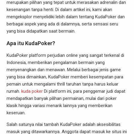
merupakan pilihan yang tepat untuk merasakan adrenalin dan
kesenangan tanpa henti. Di dalam artikel ini, kami akan
mengeksplor menyelidiki lebih dalam tentang KudaPoker dan
berbagai aspek yang ada di dalamnya, serta sensasi seru
yang bisa didapatkan saat bermain.
Apa itu KudaPoker?
KudaPoker platform perjudian online yang sangat terkenal di
Indonesia, memberikan pengalaman bermain yang
menyenangkan dan menawan. Melalui berbagai jenis game
yang bisa dimainkan, KudaPoker memberi kesempatan para
pemain untuk mengalami thrill taruhan tanpa harus keluar
rumah.
kuda poker
Di platform ini, para penggemar judi dapat
mendapatkan banyak pilihan permainan, mulai dari poker
klasik hingga variasi menarik lainnya yang memberikan
keseruan.
Salah satunya nilai tambah KudaPoker adalah aksesibilitas
masuk yang ditawarkannya. Anggota dapat masuk ke situs ini