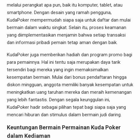
melalui perangkat apa pun, baik itu komputer, tablet, atau
smartphone. Dengan desain yang ramah pengguna,
KudaPoker mempermudah siapa saja untuk daftar dan mulai
bermain dalam waktu singkat. Selain itu, proses keamanan
yang diimplementasikan menjamin bahwa setiap transaksi
dan informasi pribadi pemain tetap aman dengan baik.
KudaPoker juga memberikan hadiah dan program promo bagi
para pemainnya. Hal ini tentu saja merupakan daya tarik
tersendiri bagi mereka yang ingin memaksimalkan
kesempatan bermain. Mulai dari bonus pendaftaran hingga
diskon mingguan, anggota memiliki banyak kesempatan untuk
meningkatkan uang taruhan mereka dan meraih kemenangan
yang lebih fantastis. Dengan segala keunggulan ini,
KudaPoker hadir sebagai pilihan tepat bagi siapa saja yang
mencari hiburan dan stimulus dalam bermain judi daring.
Keuntungan Bermain Permainan Kuda Poker
dalam Kediaman