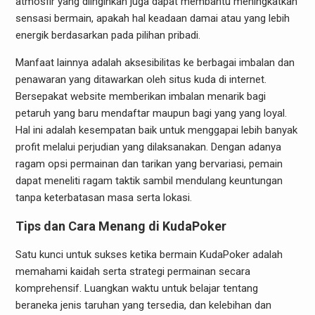
atmosfir yang diinginkan juga dapat membantu meningkatkan
sensasi bermain, apakah hal keadaan damai atau yang lebih
energik berdasarkan pada pilihan pribadi.
Manfaat lainnya adalah aksesibilitas ke berbagai imbalan dan
penawaran yang ditawarkan oleh situs kuda di internet.
Bersepakat website memberikan imbalan menarik bagi
petaruh yang baru mendaftar maupun bagi yang yang loyal.
Hal ini adalah kesempatan baik untuk menggapai lebih banyak
profit melalui perjudian yang dilaksanakan. Dengan adanya
ragam opsi permainan dan tarikan yang bervariasi, pemain
dapat meneliti ragam taktik sambil mendulang keuntungan
tanpa keterbatasan masa serta lokasi.
Tips dan Cara Menang di KudaPoker
Satu kunci untuk sukses ketika bermain KudaPoker adalah
memahami kaidah serta strategi permainan secara
komprehensif. Luangkan waktu untuk belajar tentang
beraneka jenis taruhan yang tersedia, dan kelebihan dan