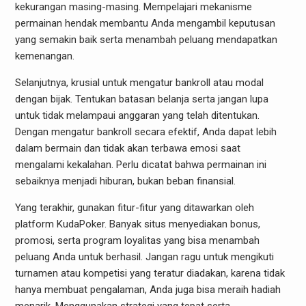
kekurangan masing-masing. Mempelajari mekanisme
permainan hendak membantu Anda mengambil keputusan
yang semakin baik serta menambah peluang mendapatkan
kemenangan.
Selanjutnya, krusial untuk mengatur bankroll atau modal
dengan bijak. Tentukan batasan belanja serta jangan lupa
untuk tidak melampaui anggaran yang telah ditentukan.
Dengan mengatur bankroll secara efektif, Anda dapat lebih
dalam bermain dan tidak akan terbawa emosi saat
mengalami kekalahan. Perlu dicatat bahwa permainan ini
sebaiknya menjadi hiburan, bukan beban finansial.
Yang terakhir, gunakan fitur-fitur yang ditawarkan oleh
platform KudaPoker. Banyak situs menyediakan bonus,
promosi, serta program loyalitas yang bisa menambah
peluang Anda untuk berhasil. Jangan ragu untuk mengikuti
turnamen atau kompetisi yang teratur diadakan, karena tidak
hanya membuat pengalaman, Anda juga bisa meraih hadiah