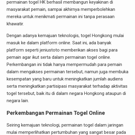
permainan togel HK berhasil membangun keyakinan di
masyarakat pemain, sampai akhirnya memperbolehkan
mereka untuk menikmati permainan ini tanpa perasaan
khawatir.
Dengan adanya kemajuan teknologis, togel Hongkong mulai
masuk ke dalam platform online. Saat ini, ada banyak
platform seperti jeniustoto memberikan akses bagi para
pemain agar ikut serta dalam permainan togel online.
Perkembangan ini tidak hanya mempermudah para pemain
dalam mengakses permainan tersebut, namun juga membuka
kesempatan yang baru untuk meningkatkan jumlah audiens
serta meningkatkan partisipasi masyarakat terhadap aktivitas
togel tersebut, baik itu di dalam negara Hongkong ataupun di
negara lain.
Perkembangan Permainan Togel Online
Seiring kemajuan teknologi, permainan togel dalam jaringan
mulai memperlihatkan pertumbuhan yang sangat besar pada