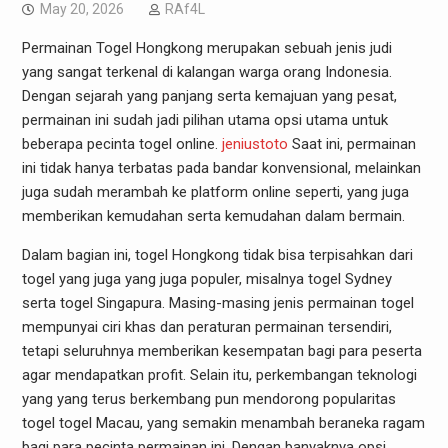
May 20, 2026
RAf4L
Permainan Togel Hongkong merupakan sebuah jenis judi
yang sangat terkenal di kalangan warga orang Indonesia.
Dengan sejarah yang panjang serta kemajuan yang pesat,
permainan ini sudah jadi pilihan utama opsi utama untuk
beberapa pecinta togel online.
jeniustoto
Saat ini, permainan
ini tidak hanya terbatas pada bandar konvensional, melainkan
juga sudah merambah ke platform online seperti, yang juga
memberikan kemudahan serta kemudahan dalam bermain.
Dalam bagian ini, togel Hongkong tidak bisa terpisahkan dari
togel yang juga yang juga populer, misalnya togel Sydney
serta togel Singapura. Masing-masing jenis permainan togel
mempunyai ciri khas dan peraturan permainan tersendiri,
tetapi seluruhnya memberikan kesempatan bagi para peserta
agar mendapatkan profit. Selain itu, perkembangan teknologi
yang yang terus berkembang pun mendorong popularitas
togel togel Macau, yang semakin menambah beraneka ragam
bagi para pecinta permainan ini. Dengan banyaknya opsi,