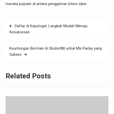
mereka populer di antara penggemar lotere siber.
Post
Daftar di Kayutogel: Langkah Mudah Menuju
navigation
Kesuksesan
Keuntungan Bermain di Sbobet88 untuk Mix Parlay yang
Sukses
Related Posts