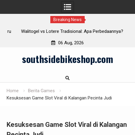
Breaking News
aru
Walitogel vs Lotere Tradisional: Apa Perbedaannya?
06 Aug, 2026
Skip
southsidebikeshop.com
to
content
Home
Berita Games
Kesuksesan Game Slot Viral di Kalangan Pecinta Judi
Kesuksesan Game Slot Viral di Kalangan
Pecinta Judi