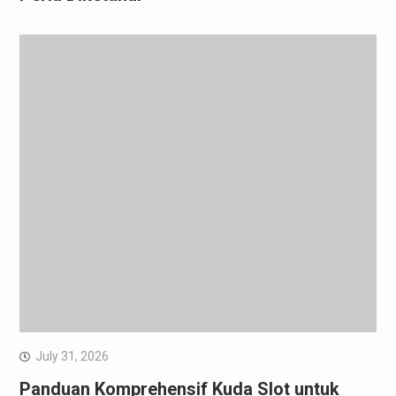
July 31, 2026
Panduan Komprehensif Kuda Slot untuk