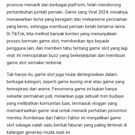
promosi menarik dari berbagai platform, telah mendorong
pertumbuhan jumlah pemain. Game yang Viral 2024, misalnya,
menawarkan tema yang beragam dan mekanisme permainan
yang keren, sehingga membuat pemain betah berlama-lama.
Di TikTok, kita melihat banyak konten yang menunjukkan
proses bermain game slot, memberikan tips kepada
pengguna lain, dan memberi tahu tentang game slot yang lagi
viral. Ini menciptakan buzz yang berkelanjutan dan membuat
game slot semakin terkenal.
Tak hanya itu, game slot juga mulai diintegrasikan dalam
berbagai kategori, seperti game kucing viral atau game yang
terinspirasi dari anime. Fenomena game ini bukan hanya
sekadar permainan judi, melainkan juga sebuah tren budaya
yang melibatkan komunitas luas, termasuk vlogger yang
memanfaatkan game viral untuk menarik perhatian penonton
mereka. Kombinasi dari faktor-faktor ini menjadikan game
slot sebagai salah satu bentuk hiburan yang paling diminati di
kalangan generasi muda saat ini.