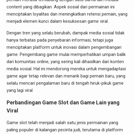
content yang dibagikan. Aspek sosial dari permainan ini
menciptakan loyalitas dan meningkatkan retensi pemain, yang
menjadi elemen kunci dalam kesuksesan game viral.
Dengan tren yang selalu berubah, dampak media sosial tidak
hanya terbatas pada penyebaran informasi, tetapi juga
menciptakan platform untuk inovasi dalam pengembangan
game. Pengembang game mulai memperhatikan umpan balik
dari komunitas online, yang sering kali dihasilkan dari konten
media sosial. Hal ini mendorong mereka untuk mengadaptasi
game agar tetap relevan dan menarik bagi pemain baru, yang
selalu mencari pengalaman baru di tengah hiruk-pikuk game
yang lagi viral.
Perbandingan Game Slot dan Game Lain yang
Viral
Game slot telah menjadi salah satu jenis permainan yang
paling populer di kalangan pecinta judi, terutama di platform