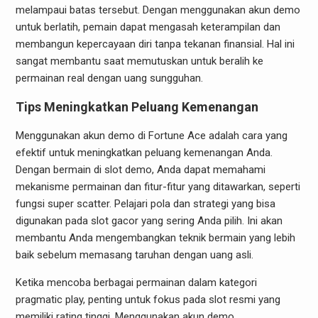
melampaui batas tersebut. Dengan menggunakan akun demo
untuk berlatih, pemain dapat mengasah keterampilan dan
membangun kepercayaan diri tanpa tekanan finansial. Hal ini
sangat membantu saat memutuskan untuk beralih ke
permainan real dengan uang sungguhan.
Tips Meningkatkan Peluang Kemenangan
Menggunakan akun demo di Fortune Ace adalah cara yang
efektif untuk meningkatkan peluang kemenangan Anda.
Dengan bermain di slot demo, Anda dapat memahami
mekanisme permainan dan fitur-fitur yang ditawarkan, seperti
fungsi super scatter. Pelajari pola dan strategi yang bisa
digunakan pada slot gacor yang sering Anda pilih. Ini akan
membantu Anda mengembangkan teknik bermain yang lebih
baik sebelum memasang taruhan dengan uang asli.
Ketika mencoba berbagai permainan dalam kategori
pragmatic play, penting untuk fokus pada slot resmi yang
memiliki rating tinggi. Menggunakan akun demo