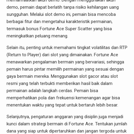
memanfaatkan akun demo. Dengan menggunakan akun
demo, pemain dapat berlatih tanpa risiko kehilangan uang
sungguhan. Melalui slot demo ini, pemain bisa mencoba
berbagai fitur dan mengetahui karakteristik permainan,
termasuk bonus Fortune Ace Super Scatter yang bisa
meningkatkan peluang menang.
Selain itu, penting untuk memahami tingkat volatilitas dan RTP
(Return to Player) dari slot yang dimainakan. Fortune Ace
menawarkan pengalaman bermain yang bervariasi, sehingga
pemain harus pintar memilih permainan yang sesuai dengan
gaya bermain mereka. Menggunakan slot gacor atau slot
resmi yang telah terbukti memberikan hasil baik dalam
permainan adalah langkah cerdas. Pemain bisa
memperhatikan pola dan frekuensi kemenangan agar bisa
menentukan waktu yang tepat untuk bertaruh lebih besar.
Selanjutnya, pengaturan anggaran yang disiplin juga menjadi
kunci dalam strategi bermain di Fortune Ace. Tentukan jumlah
dana yang siap untuk dipertaruhkan dan jangan tergoda untuk