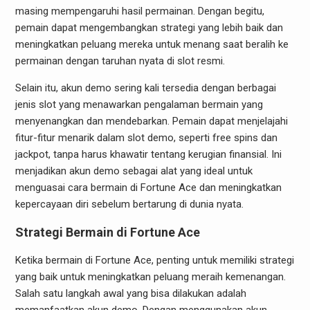
masing mempengaruhi hasil permainan. Dengan begitu,
pemain dapat mengembangkan strategi yang lebih baik dan
meningkatkan peluang mereka untuk menang saat beralih ke
permainan dengan taruhan nyata di slot resmi.
Selain itu, akun demo sering kali tersedia dengan berbagai
jenis slot yang menawarkan pengalaman bermain yang
menyenangkan dan mendebarkan. Pemain dapat menjelajahi
fitur-fitur menarik dalam slot demo, seperti free spins dan
jackpot, tanpa harus khawatir tentang kerugian finansial. Ini
menjadikan akun demo sebagai alat yang ideal untuk
menguasai cara bermain di Fortune Ace dan meningkatkan
kepercayaan diri sebelum bertarung di dunia nyata.
Strategi Bermain di Fortune Ace
Ketika bermain di Fortune Ace, penting untuk memiliki strategi
yang baik untuk meningkatkan peluang meraih kemenangan.
Salah satu langkah awal yang bisa dilakukan adalah