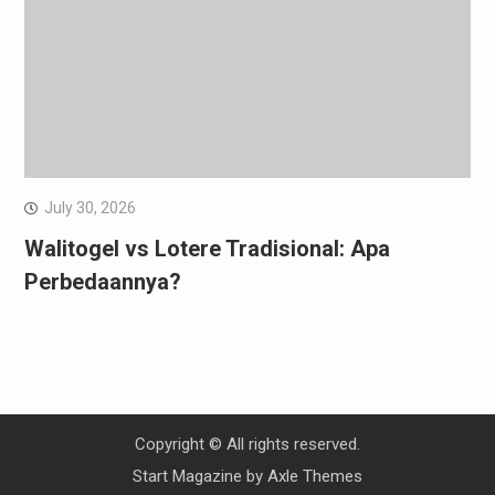
July 30, 2026
Walitogel vs Lotere Tradisional: Apa
Perbedaannya?
Copyright © All rights reserved.
Start Magazine by
Axle Themes