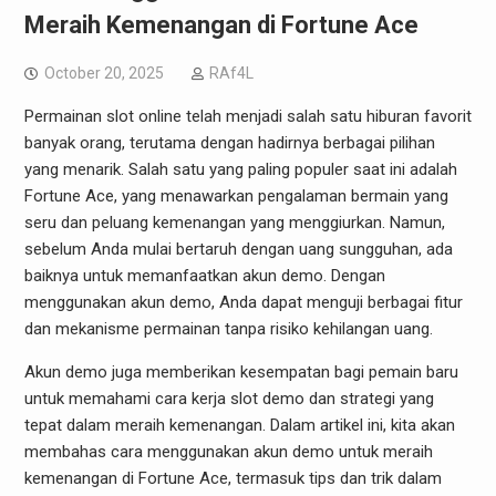
Meraih Kemenangan di Fortune Ace
October 20, 2025
RAf4L
Permainan slot online telah menjadi salah satu hiburan favorit
banyak orang, terutama dengan hadirnya berbagai pilihan
yang menarik. Salah satu yang paling populer saat ini adalah
Fortune Ace, yang menawarkan pengalaman bermain yang
seru dan peluang kemenangan yang menggiurkan. Namun,
sebelum Anda mulai bertaruh dengan uang sungguhan, ada
baiknya untuk memanfaatkan akun demo. Dengan
menggunakan akun demo, Anda dapat menguji berbagai fitur
dan mekanisme permainan tanpa risiko kehilangan uang.
Akun demo juga memberikan kesempatan bagi pemain baru
untuk memahami cara kerja slot demo dan strategi yang
tepat dalam meraih kemenangan. Dalam artikel ini, kita akan
membahas cara menggunakan akun demo untuk meraih
kemenangan di Fortune Ace, termasuk tips dan trik dalam