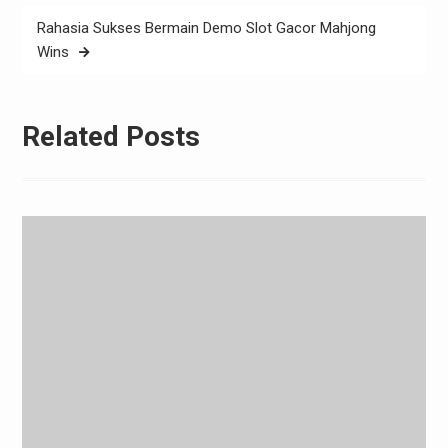
Rahasia Sukses Bermain Demo Slot Gacor Mahjong
Wins
Related Posts