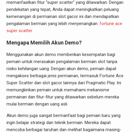
memanfaatkan fitur "super scatter" yang ditawarkan. Dengan
pendekatan yang tepat, Anda dapat meningkatkan peluang
kemenangan di permainan slot gacor ini dan mendapatkan
pengalaman bermain yang lebih menyenangkan.
fortune ace
super scatter
Mengapa Memilih Akun Demo?
Menggunakan akun demo memberikan kesempatan bagi
pemain untuk merasakan pengalaman bermain slot tanpa
risiko kehilangan uang. Dengan akun demo, pemain dapat
mengakses berbagai jenis permainan, termasuk Fortune Ace
Super Scatter dan slot gacor lainnya dari Pragmatic Play. Ini
memungkinkan pemain untuk memahami mekanisme
permainan dan fitur-fitur yang ditawarkan sebelum mereka
mulai bermain dengan uang asli.
Akun demo juga sangat bermanfaat bagi pemain baru yang
ingin belajar strategi dan teknik bermain. Mereka dapat
mencoba berbagai taruhan dan melihat bagaimana masing-