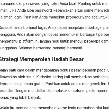
username dan password yang telah Anda buat. Penting untuk menj
aman. Jika Anda lupa password, kebanyakan situs game menyedi
halaman login. Pastikan Anda mengikuti prosedur yang ada untuk
Sesudah anda berhasil login, Anda dapat menjelajahi berbagai p
pengguna, Anda akan dengan cepat menemukan berbagai tipe perma
mengetahui platform ini, jangan ragu untuk menguji beberapa ga
sungguhan. Selamat bersenang-senang! bermain!
Strategi Memperoleh Hadiah Besar
Salah satu cara dalam mendapatkan bonus besar-besaran pada 
ditawarkan oleh situs. Kudaslot sering kali memberikan berbagai
deposit, dan putaran gratis. Pastikan untuk selalu mengecek link
tersedia. Dengan mendaftar dan melakukan setoran pada mome
bonus yang lebih banyak.
Selain itu, penting agar mencoba diverse jenis permainan slot 