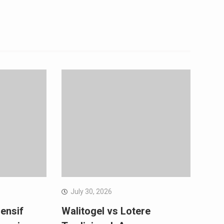
July 30, 2026
ensif
Walitogel vs Lotere