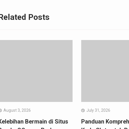
Related Posts
August 3, 2026
July 31, 2026
Kelebihan Bermain di Situs
Panduan Kompreh