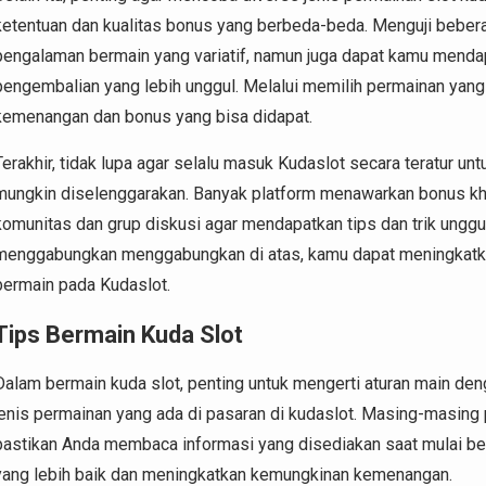
ketentuan dan kualitas bonus yang berbeda-beda. Menguji bebera
pengalaman bermain yang variatif, namun juga dapat kamu mend
pengembalian yang lebih unggul. Melalui memilih permainan yan
kemenangan dan bonus yang bisa didapat.
Terakhir, tidak lupa agar selalu masuk Kudaslot secara teratur un
mungkin diselenggarakan. Banyak platform menawarkan bonus khus
komunitas dan grup diskusi agar mendapatkan tips dan trik ung
menggabungkan menggabungkan di atas, kamu dapat meningkatk
bermain pada Kudaslot.
Tips Bermain Kuda Slot
Dalam bermain kuda slot, penting untuk mengerti aturan main de
jenis permainan yang ada di pasaran di kudaslot. Masing-masing 
pastikan Anda membaca informasi yang disediakan saat mulai b
yang lebih baik dan meningkatkan kemungkinan kemenangan.