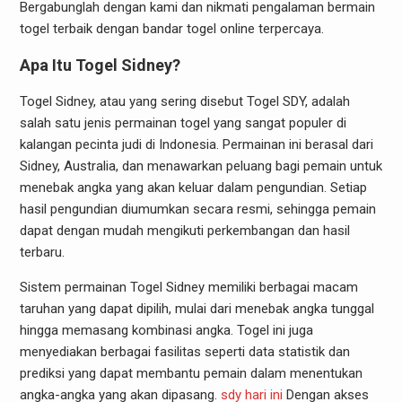
Bergabunglah dengan kami dan nikmati pengalaman bermain
togel terbaik dengan bandar togel online terpercaya.
Apa Itu Togel Sidney?
Togel Sidney, atau yang sering disebut Togel SDY, adalah
salah satu jenis permainan togel yang sangat populer di
kalangan pecinta judi di Indonesia. Permainan ini berasal dari
Sidney, Australia, dan menawarkan peluang bagi pemain untuk
menebak angka yang akan keluar dalam pengundian. Setiap
hasil pengundian diumumkan secara resmi, sehingga pemain
dapat dengan mudah mengikuti perkembangan dan hasil
terbaru.
Sistem permainan Togel Sidney memiliki berbagai macam
taruhan yang dapat dipilih, mulai dari menebak angka tunggal
hingga memasang kombinasi angka. Togel ini juga
menyediakan berbagai fasilitas seperti data statistik dan
prediksi yang dapat membantu pemain dalam menentukan
angka-angka yang akan dipasang.
sdy hari ini
Dengan akses