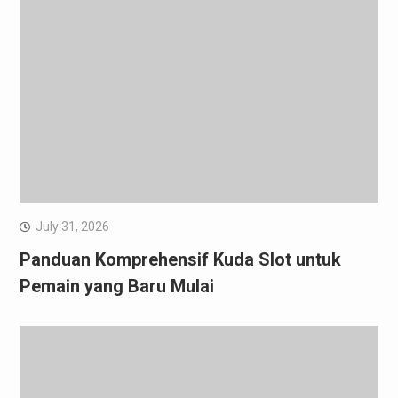
July 31, 2026
Panduan Komprehensif Kuda Slot untuk
Pemain yang Baru Mulai